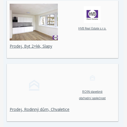
HVB Real Estate s.r.o.
Prodej, Byt 2+kk, Slapy
ROIN stavebně
obchodní společnost
spol. s r. o.
Prodej, Rodinný dům, Chvaletice