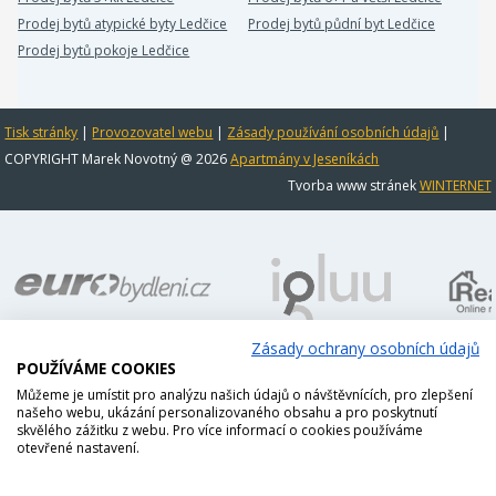
Prodej bytů atypické byty Ledčice
Prodej bytů půdní byt Ledčice
Prodej bytů pokoje Ledčice
Tisk stránky
|
Provozovatel webu
|
Zásady používání osobních údajů
|
COPYRIGHT Marek Novotný @ 2026
Apartmány v Jeseníkách
Tvorba www stránek
WINTERNET
Zásady ochrany osobních údajů
POUŽÍVÁME COOKIES
Můžeme je umístit pro analýzu našich údajů o návštěvnících, pro zlepšení
našeho webu, ukázání personalizovaného obsahu a pro poskytnutí
skvělého zážitku z webu. Pro více informací o cookies používáme
otevřené nastavení.