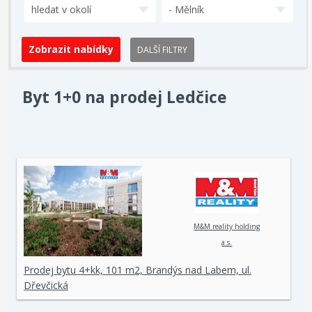
hledat v okolí
- Mělník
DALŠÍ FILTRY
Byt 1+0 na prodej Ledčice
M&M reality holding
a.s.
Prodej bytu 4+kk, 101 m2, Brandýs nad Labem, ul.
Dřevčická