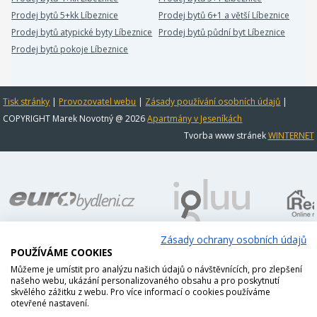
Prodej bytů 5+kk Líbeznice
Prodej bytů 6+1 a větší Líbeznice
Prodej bytů atypické byty Líbeznice
Prodej bytů půdní byt Líbeznice
Prodej bytů pokoje Líbeznice
Tisk stránky
|
Provozovatel webu
|
Zásady používání osobních údajů
|
COPYRIGHT Marek Novotný @ 2026
Apartmány v Jeseníkách
Tvorba www stránek
WINTERNET
Zásady ochrany osobních údajů
POUŽÍVÁME COOKIES
Můžeme je umístit pro analýzu našich údajů o návštěvnících, pro zlepšení
našeho webu, ukázání personalizovaného obsahu a pro poskytnutí
skvělého zážitku z webu. Pro více informací o cookies používáme
otevřené nastavení.