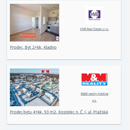
HVB Real Estate s.r.o.
Prodej, Byt 2+kk, Kladno
M&M reality holding
a.s.
Prodej bytu 4+kk, 93 m2, Kostelec n. Č. l, ul. Pražská