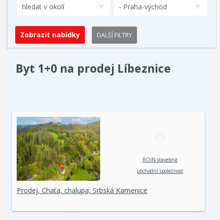
hledat v okolí
- Praha-východ
DALŠÍ FILTRY
Byt 1+0 na prodej Líbeznice
ROIN stavebně
obchodní společnost
spol. s r. o.
Prodej, Chata, chalupa, Srbská Kamenice