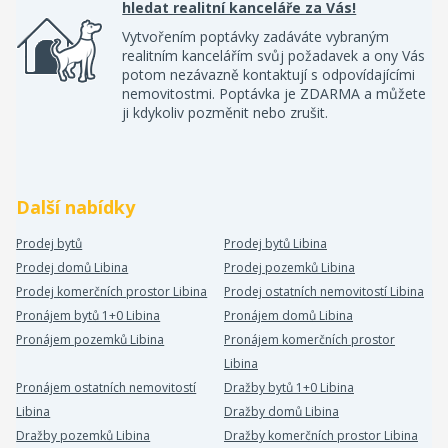
hledat realitní kanceláře za Vás!
Vytvořením poptávky zadáváte vybraným
realitním kancelářím svůj požadavek a ony Vás
potom nezávazně kontaktují s odpovídajícími
nemovitostmi. Poptávka je ZDARMA a můžete
ji kdykoliv pozměnit nebo zrušit.
Další nabídky
Prodej bytů
Prodej bytů Libina
Prodej domů Libina
Prodej pozemků Libina
Prodej komerčních prostor Libina
Prodej ostatních nemovitostí Libina
Pronájem bytů 1+0 Libina
Pronájem domů Libina
Pronájem pozemků Libina
Pronájem komerčních prostor
Libina
Pronájem ostatních nemovitostí
Dražby bytů 1+0 Libina
Libina
Dražby domů Libina
Dražby pozemků Libina
Dražby komerčních prostor Libina