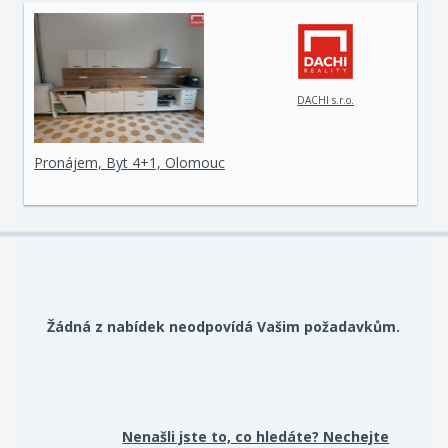
DACHI s.r.o.
Pronájem, Byt 4+1, Olomouc
Žádná z nabídek neodpovídá Vašim požadavkům.
Nenašli jste to, co hledáte? Nechejte