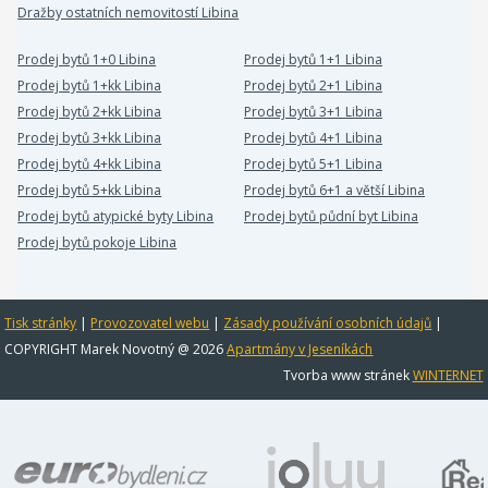
Dražby ostatních nemovitostí Libina
Prodej bytů 1+0 Libina
Prodej bytů 1+1 Libina
Prodej bytů 1+kk Libina
Prodej bytů 2+1 Libina
Prodej bytů 2+kk Libina
Prodej bytů 3+1 Libina
Prodej bytů 3+kk Libina
Prodej bytů 4+1 Libina
Prodej bytů 4+kk Libina
Prodej bytů 5+1 Libina
Prodej bytů 5+kk Libina
Prodej bytů 6+1 a větší Libina
Prodej bytů atypické byty Libina
Prodej bytů půdní byt Libina
Prodej bytů pokoje Libina
Tisk stránky
|
Provozovatel webu
|
Zásady používání osobních údajů
|
COPYRIGHT Marek Novotný @ 2026
Apartmány v Jeseníkách
Tvorba www stránek
WINTERNET