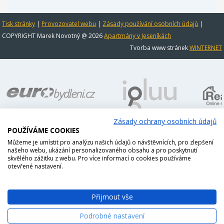
Tisk stránky
|
Provozovatel webu
|
Zásady používání osobních údajů
|
COPYRIGHT Marek Novotný @ 2026
Apartmány v Jeseníkách
Tvorba www stránek
WINTERNET
Zásady ochrany osobních údajů
POUŽÍVÁME COOKIES
Můžeme je umístit pro analýzu našich údajů o návštěvnících, pro zlepšení
našeho webu, ukázání personalizovaného obsahu a pro poskytnutí
skvělého zážitku z webu. Pro více informací o cookies používáme
otevřené nastavení.
Přijmout vše
Podrobné nastavení