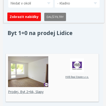
hledat v okolí
- Kladno
DALŠÍ FILTRY
Byt 1+0 na prodej Lidice
HVB Real Estate s.r.o.
Prodej, Byt 2+kk, Slapy