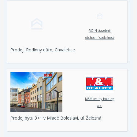
ROIN stavebně
obchodní společnost
spol. s r. o.
Prodej, Rodinný dům, Chvaletice
M&M reality holding
a.s.
Prodej bytu 3+1 v Mladé Boleslavi, ul. Železná