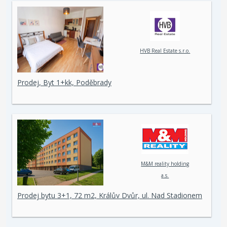
HVB Real Estate s.r.o.
Prodej, Byt 1+kk, Poděbrady
M&M reality holding
a.s.
Prodej bytu 3+1, 72 m2, Králův Dvůr, ul. Nad Stadionem