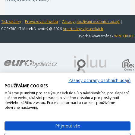
Tisk stránky
|
Provozovatel webu
|
Zásady používání osobních údajů
|
COPYRIGHT Marek Novotný @ 2026
Apartmány v Jeseníkách
Tvorba www stránek
WINTERNET
Zásady ochrany osobních údajů
POUŽÍVÁME COOKIES
Můžeme je umístit pro analýzu našich údajů o návštěvnících, pro zlepšení
našeho webu, ukázání personalizovaného obsahu a pro poskytnutí
skvělého zážitku z webu. Pro více informací o cookies používáme
otevřené nastavení.
Přijmout vše