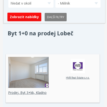
hledat v okolí
- Mělník
DALŠÍ FILTRY
Byt 1+0 na prodej Lobeč
HVB Real Estate s.r.o.
Prodej, Byt 3+kk, Kladno