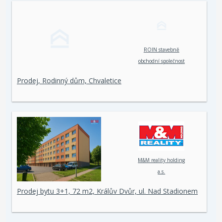
ROIN stavebně
obchodní společnost
spol. s r. o.
Prodej, Rodinný dům, Chvaletice
M&M reality holding
a.s.
Prodej bytu 3+1, 72 m2, Králův Dvůr, ul. Nad Stadionem