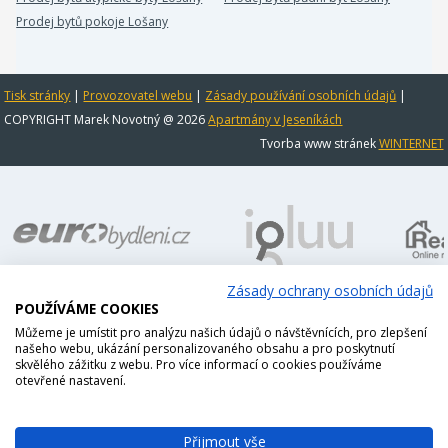
Prodej bytů pokoje Lošany
Tisk stránky
|
Provozovatel webu
|
Zásady používání osobních údajů
|
COPYRIGHT Marek Novotný @ 2026
Apartmány v Jeseníkách
Tvorba www stránek
WINTERNET
Zásady ochrany osobních údajů
POUŽÍVÁME COOKIES
Můžeme je umístit pro analýzu našich údajů o návštěvnících, pro zlepšení
našeho webu, ukázání personalizovaného obsahu a pro poskytnutí
skvělého zážitku z webu. Pro více informací o cookies používáme
otevřené nastavení.
Přijmout vše