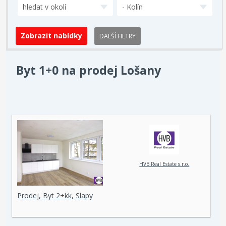
hledat v okolí
- Kolín
DALŠÍ FILTRY
Byt 1+0 na prodej Lošany
HVB Real Estate s.r.o.
Prodej, Byt 2+kk, Slapy