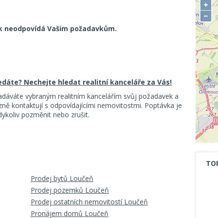
+
−
k neodpovídá Vašim požadavkům.
ledáte? Nechejte hledat realitní kanceláře za Vás!
adáváte vybraným realitním kancelářím svůj požadavek a
ě kontaktují s odpovídajícími nemovitostmi. Poptávka je
koliv pozměnit nebo zrušit.
TO
Prodej bytů Loučeň
Prodej pozemků Loučeň
Prodej ostatních nemovitostí Loučeň
Pronájem domů Loučeň