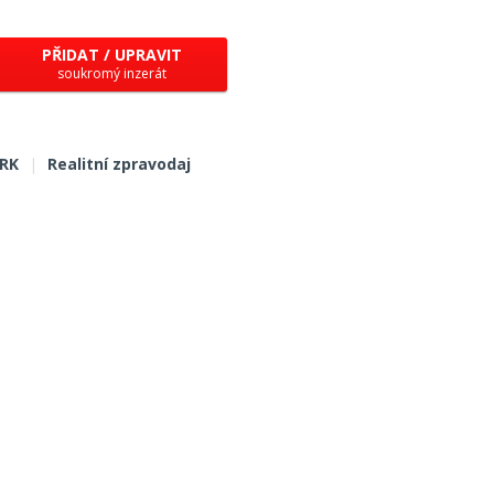
PŘIDAT / UPRAVIT
soukromý inzerát
 RK
|
Realitní zpravodaj