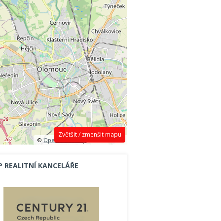
Zvětšit / zmenšit mapu
©
OpenStreetMap
contributors.
P REALITNÍ KANCELÁŘE