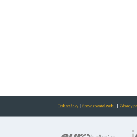
Tisk stránky
|
Provozovatel webu
|
Zásady po