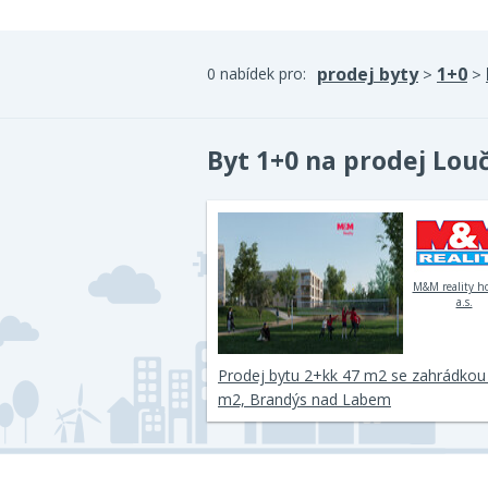
prodej byty
1+0
0 nabídek pro:
>
>
Byt 1+0 na prodej Lou
M&M reality h
a.s.
Prodej bytu 2+kk 47 m2 se zahrádkou
m2, Brandýs nad Labem