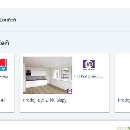
Loučeň
čeň
olding
HVB Real Estate s.r.o.
 47
Prodej, Byt 2+kk, Slapy
Prodej