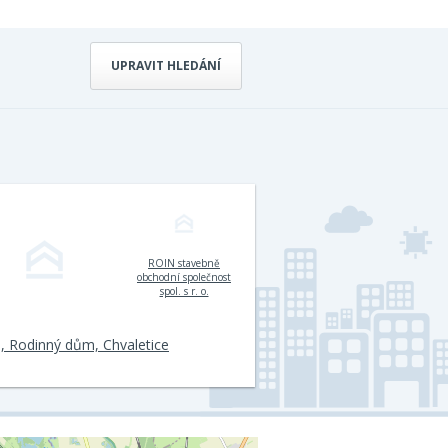
UPRAVIT HLEDÁNÍ
ROIN stavebně
obchodní společnost
spol. s r. o.
, Rodinný dům, Chvaletice