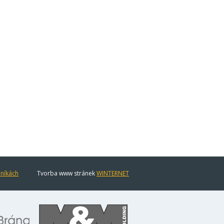
eníkách
Tvorba www stránek
WINTERNET