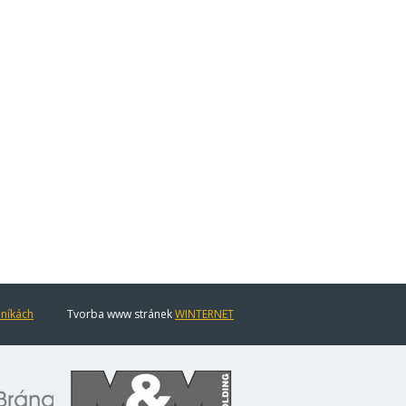
eníkách
Tvorba www stránek
WINTERNET