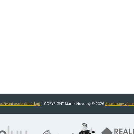
užívání osobních údajů
| COPYRIGHT Marek Novotný @ 2026
Apartmány v Jes