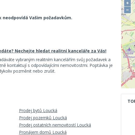
+
−
k neodpovídá Vašim požadavkům.
ledáte? Nechejte hledat realitní kanceláře za Vás!
adáváte vybraným realitním kancelářím svůj požadavek a
ě kontaktují s odpovídajícími nemovitostmi. Poptávka je
koliv pozměnit nebo zrušit.
TO
Prodej bytů Loucká
Prodej pozemků Loucká
Prodej ostatních nemovitostí Loucká
Pronájem domů Loucká