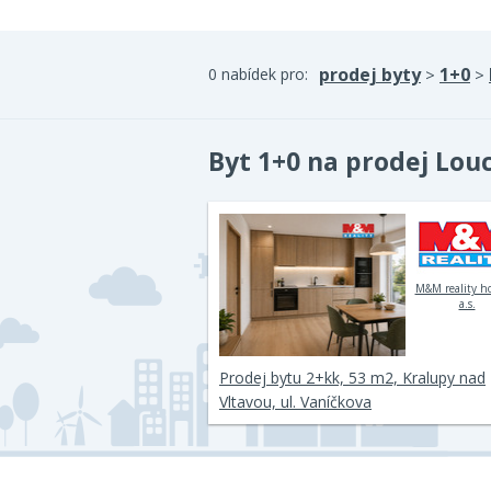
prodej byty
1+0
0 nabídek pro:
>
>
Byt 1+0 na prodej Lou
M&M reality h
a.s.
Prodej bytu 2+kk, 53 m2, Kralupy nad
Vltavou, ul. Vaníčkova