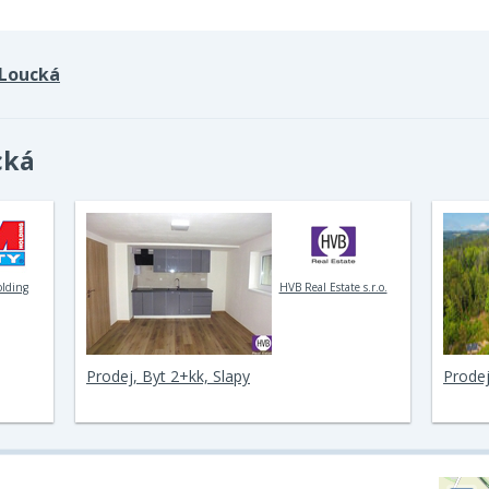
Loucká
cká
olding
HVB Real Estate s.r.o.
Prodej, Byt 2+kk, Slapy
Prodej