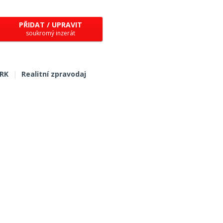
PŘIDAT / UPRAVIT
soukromý inzerát
 RK
|
Realitní zpravodaj