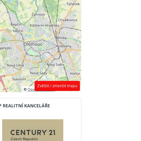
Zvětšit / zmenšit mapu
©
OpenStreetMap
contributors.
P REALITNÍ KANCELÁŘE