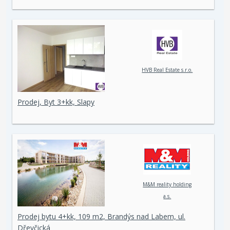
HVB Real Estate s.r.o.
Prodej, Byt 3+kk, Slapy
M&M reality holding
a.s.
Prodej bytu 4+kk, 109 m2, Brandýs nad Labem, ul.
Dřevčická