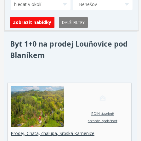
hledat v okolí
- Benešov
DALŠÍ FILTRY
Byt 1+0 na prodej Louňovice pod
Blaníkem
ROIN stavebně
obchodní společnost
spol. s r. o.
Prodej, Chata, chalupa, Srbská Kamenice