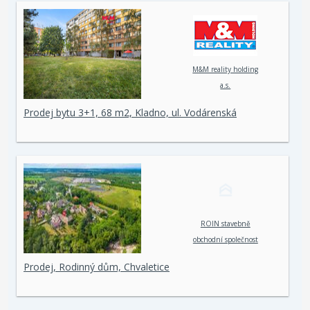
M&M reality holding
a.s.
Prodej bytu 3+1, 68 m2, Kladno, ul. Vodárenská
ROIN stavebně
obchodní společnost
spol. s r. o.
Prodej, Rodinný dům, Chvaletice