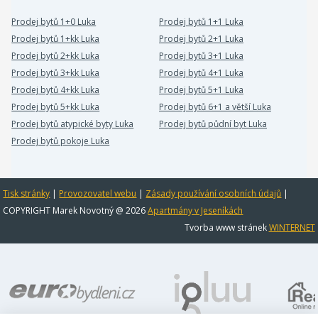
Prodej bytů 1+0 Luka
Prodej bytů 1+1 Luka
Prodej bytů 1+kk Luka
Prodej bytů 2+1 Luka
Prodej bytů 2+kk Luka
Prodej bytů 3+1 Luka
Prodej bytů 3+kk Luka
Prodej bytů 4+1 Luka
Prodej bytů 4+kk Luka
Prodej bytů 5+1 Luka
Prodej bytů 5+kk Luka
Prodej bytů 6+1 a větší Luka
Prodej bytů atypické byty Luka
Prodej bytů půdní byt Luka
Prodej bytů pokoje Luka
Tisk stránky
|
Provozovatel webu
|
Zásady používání osobních údajů
|
COPYRIGHT Marek Novotný @ 2026
Apartmány v Jeseníkách
Tvorba www stránek
WINTERNET