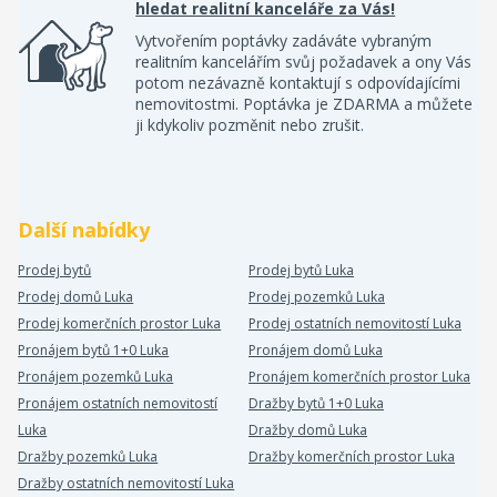
hledat realitní kanceláře za Vás!
Vytvořením poptávky zadáváte vybraným
realitním kancelářím svůj požadavek a ony Vás
potom nezávazně kontaktují s odpovídajícími
nemovitostmi. Poptávka je ZDARMA a můžete
ji kdykoliv pozměnit nebo zrušit.
Další nabídky
Prodej bytů
Prodej bytů Luka
Prodej domů Luka
Prodej pozemků Luka
Prodej komerčních prostor Luka
Prodej ostatních nemovitostí Luka
Pronájem bytů 1+0 Luka
Pronájem domů Luka
Pronájem pozemků Luka
Pronájem komerčních prostor Luka
Pronájem ostatních nemovitostí
Dražby bytů 1+0 Luka
Luka
Dražby domů Luka
Dražby pozemků Luka
Dražby komerčních prostor Luka
Dražby ostatních nemovitostí Luka