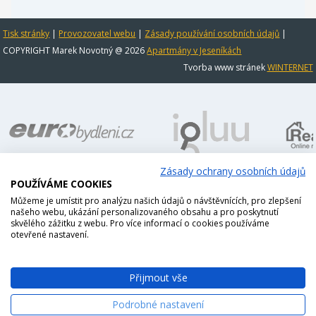
Tisk stránky
|
Provozovatel webu
|
Zásady používání osobních údajů
|
COPYRIGHT Marek Novotný @ 2026
Apartmány v Jeseníkách
Tvorba www stránek
WINTERNET
Zásady ochrany osobních údajů
POUŽÍVÁME COOKIES
Můžeme je umístit pro analýzu našich údajů o návštěvnících, pro zlepšení
našeho webu, ukázání personalizovaného obsahu a pro poskytnutí
skvělého zážitku z webu. Pro více informací o cookies používáme
otevřené nastavení.
Přijmout vše
Podrobné nastavení