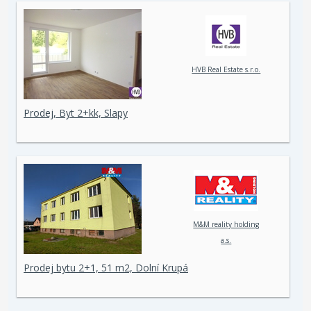
HVB Real Estate s.r.o.
Prodej, Byt 2+kk, Slapy
M&M reality holding
a.s.
Prodej bytu 2+1, 51 m2, Dolní Krupá