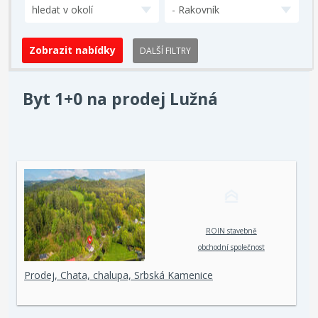
hledat v okolí
- Rakovník
DALŠÍ FILTRY
Byt 1+0 na prodej Lužná
ROIN stavebně
obchodní společnost
spol. s r. o.
Prodej, Chata, chalupa, Srbská Kamenice