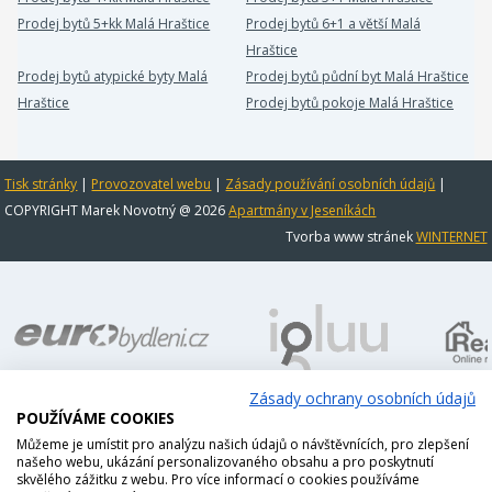
Prodej bytů 5+kk Malá Hraštice
Prodej bytů 6+1 a větší Malá
Hraštice
Prodej bytů atypické byty Malá
Prodej bytů půdní byt Malá Hraštice
Hraštice
Prodej bytů pokoje Malá Hraštice
Tisk stránky
|
Provozovatel webu
|
Zásady používání osobních údajů
|
COPYRIGHT Marek Novotný @ 2026
Apartmány v Jeseníkách
Tvorba www stránek
WINTERNET
Zásady ochrany osobních údajů
POUŽÍVÁME COOKIES
Můžeme je umístit pro analýzu našich údajů o návštěvnících, pro zlepšení
našeho webu, ukázání personalizovaného obsahu a pro poskytnutí
skvělého zážitku z webu. Pro více informací o cookies používáme