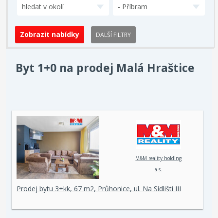
hledat v okolí
- Příbram
DALŠÍ FILTRY
Byt 1+0 na prodej Malá Hraštice
M&M reality holding
a.s.
Prodej bytu 3+kk, 67 m2, Průhonice, ul. Na Sídlišti III