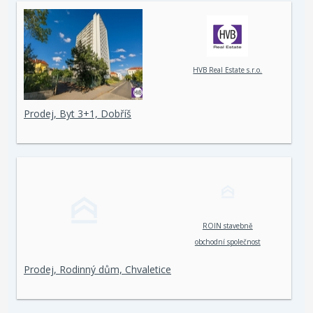
HVB Real Estate s.r.o.
Prodej, Byt 3+1, Dobříš
ROIN stavebně
obchodní společnost
spol. s r. o.
Prodej, Rodinný dům, Chvaletice