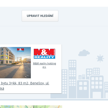
UPRAVIT HLEDÁNÍ
M&M reality holding
a.s.
 bytu 3+kk, 83 m2, Benešov, ul.
ská