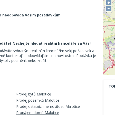
+
−
k neodpovídá Vašim požadavkům.
ledáte? Nechejte hledat realitní kanceláře za Vás!
adáváte vybraným realitním kancelářím svůj požadavek a
ě kontaktují s odpovídajícími nemovitostmi. Poptávka je
koliv pozměnit nebo zrušit.
TO
Prodej bytů Malotice
Prodej pozemků Malotice
Prodej ostatních nemovitostí Malotice
Pronájem domů Malotice