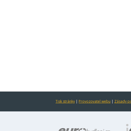
Tisk stránky
|
Provozovatel webu
|
Zásady po