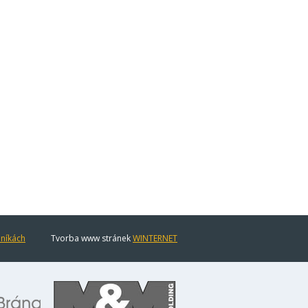
eníkách
Tvorba www stránek
WINTERNET