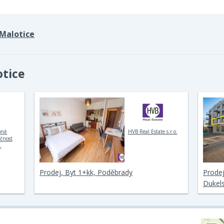
Malotice
otice
bně
HVB Real Estate s.r.o.
ečnost
.
Prodej, Byt 1+kk, Poděbrady
Prodej
Dukel