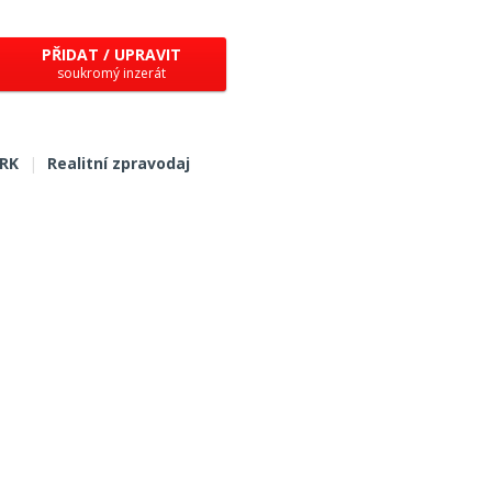
PŘIDAT / UPRAVIT
soukromý inzerát
 RK
|
Realitní zpravodaj