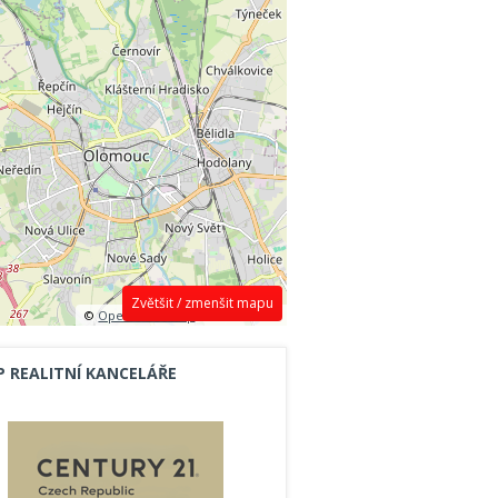
Zvětšit / zmenšit mapu
©
OpenStreetMap
contributors.
P REALITNÍ KANCELÁŘE