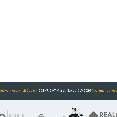
užívání osobních údajů
| COPYRIGHT Marek Novotný @ 2026
Apartmány v Jes