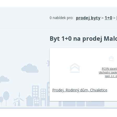
prodej byty
1+0
0 nabídek pro:
>
>
Byt 1+0 na prodej Mal
ROIN stave
obchodní spol
spol. s r. o
Prodej, Rodinný dům, Chvaletice