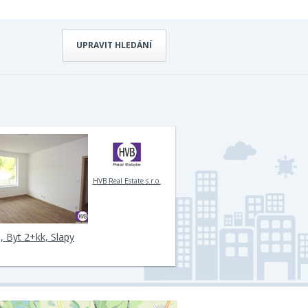
UPRAVIT HLEDÁNÍ
HVB Real Estate s.r.o.
, Byt 2+kk, Slapy