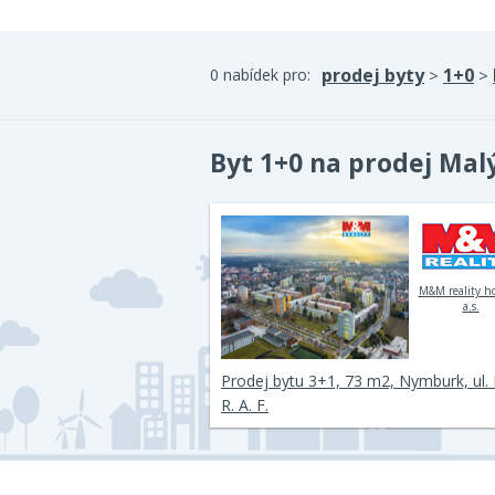
prodej byty
1+0
0 nabídek pro:
>
>
Byt 1+0 na prodej Mal
M&M reality h
a.s.
Prodej bytu 3+1, 73 m2, Nymburk, ul.
R. A. F.