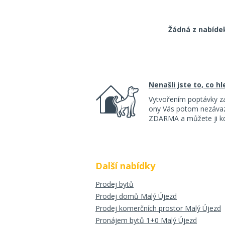
Žádná z nabíde
Nenašli jste to, co h
Vytvořením poptávky z
ony Vás potom nezávazn
ZDARMA a můžete ji kdy
Další nabídky
Prodej bytů
Prodej domů Malý Újezd
Prodej komerčních prostor Malý Újezd
Pronájem bytů 1+0 Malý Újezd