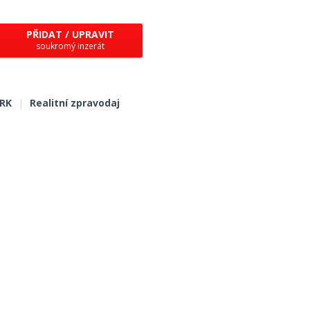
PŘIDAT / UPRAVIT
soukromý inzerát
 RK
|
Realitní zpravodaj