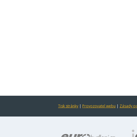
Tisk stránky
|
Provozovatel webu
|
Zásady po