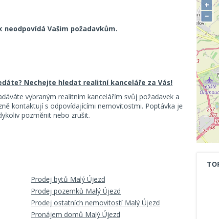
+
−
k neodpovídá Vašim požadavkům.
ledáte? Nechejte hledat realitní kanceláře za Vás!
adáváte vybraným realitním kancelářím svůj požadavek a
ě kontaktují s odpovídajícími nemovitostmi. Poptávka je
koliv pozměnit nebo zrušit.
TO
Prodej bytů Malý Újezd
Prodej pozemků Malý Újezd
Prodej ostatních nemovitostí Malý Újezd
Pronájem domů Malý Újezd