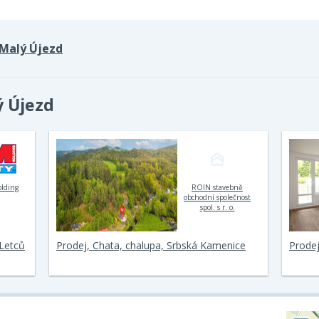
Malý Újezd
ý Újezd
olding
ROIN stavebně
obchodní společnost
spol. s r. o.
 Letců
Prodej, Chata, chalupa, Srbská Kamenice
Prodej