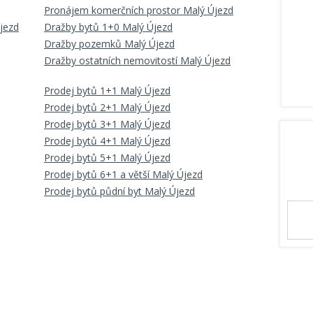
Pronájem komerčních prostor Malý Újezd
jezd
Dražby bytů 1+0 Malý Újezd
Dražby pozemků Malý Újezd
Dražby ostatních nemovitostí Malý Újezd
Prodej bytů 1+1 Malý Újezd
Prodej bytů 2+1 Malý Újezd
Prodej bytů 3+1 Malý Újezd
Prodej bytů 4+1 Malý Újezd
Prodej bytů 5+1 Malý Újezd
Prodej bytů 6+1 a větší Malý Újezd
Prodej bytů půdní byt Malý Újezd