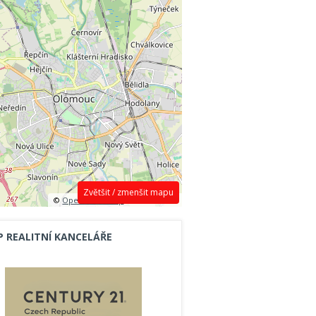
Zvětšit / zmenšit mapu
©
OpenStreetMap
contributors.
P REALITNÍ KANCELÁŘE