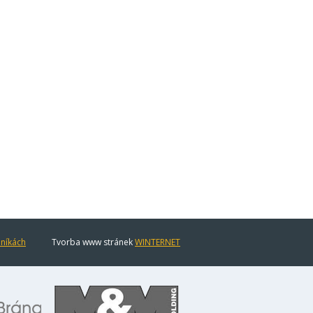
eníkách
Tvorba www stránek
WINTERNET