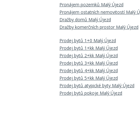
Pronájem pozemků Malý Újezd
Pronájem ostatních nemovitostí Malý Ú
Dražby domů Malý Újezd
Dražby komerčních prostor Malý Újezd
Prodej bytů 1+0 Malý Újezd
Prodej bytů 1+kk Malý Újezd
Prodej bytů 2+kk Malý Újezd
Prodej bytů 3+kk Malý Újezd
Prodej bytů 4+kk Malý Újezd
Prodej bytů 5+kk Malý Újezd
Prodej bytů atypické byty Malý Újezd
Prodej bytů pokoje Malý Újezd