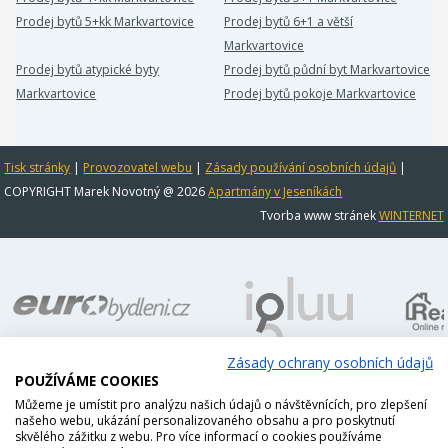
Prodej bytů 5+kk Markvartovice
Prodej bytů 6+1 a větší
Markvartovice
Prodej bytů atypické byty
Prodej bytů půdní byt Markvartovice
Markvartovice
Prodej bytů pokoje Markvartovice
Tisk stránky
|
Provozovatel webu
|
Zásady používání osobních údajů
|
COPYRIGHT Marek Novotný @ 2026
Apartmány v Jeseníkách
Tvorba www stránek
WINTERNET
Zásady ochrany osobních údajů
POUŽÍVÁME COOKIES
Můžeme je umístit pro analýzu našich údajů o návštěvnících, pro zlepšení
našeho webu, ukázání personalizovaného obsahu a pro poskytnutí
skvělého zážitku z webu. Pro více informací o cookies používáme