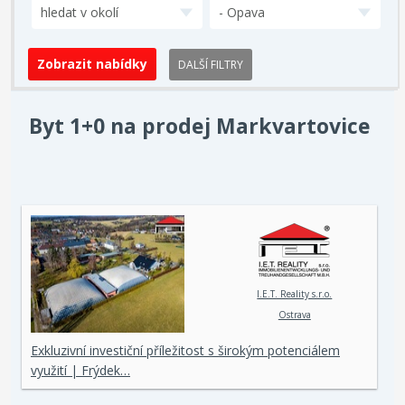
hledat v okolí
- Opava
DALŠÍ FILTRY
Byt 1+0 na prodej Markvartovice
I.E.T. Reality s.r.o.
Ostrava
Exkluzivní investiční příležitost s širokým potenciálem
využití | Frýdek…