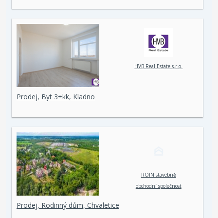
HVB Real Estate s.r.o.
Prodej, Byt 3+kk, Kladno
ROIN stavebně
obchodní společnost
spol. s r. o.
Prodej, Rodinný dům, Chvaletice