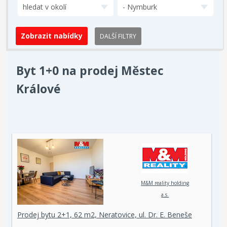
hledat v okolí
- Nymburk
DALŠÍ FILTRY
Byt 1+0 na prodej Městec
Králové
M&M reality holding
a.s.
Prodej bytu 2+1, 62 m2, Neratovice, ul. Dr. E. Beneše