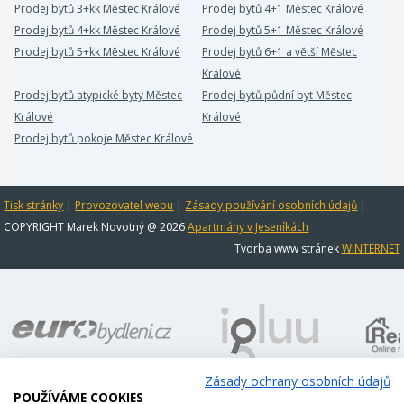
Prodej bytů 3+kk Městec Králové
Prodej bytů 4+1 Městec Králové
Prodej bytů 4+kk Městec Králové
Prodej bytů 5+1 Městec Králové
Prodej bytů 5+kk Městec Králové
Prodej bytů 6+1 a větší Městec
Králové
Prodej bytů atypické byty Městec
Prodej bytů půdní byt Městec
Králové
Králové
Prodej bytů pokoje Městec Králové
Tisk stránky
|
Provozovatel webu
|
Zásady používání osobních údajů
|
COPYRIGHT Marek Novotný @ 2026
Apartmány v Jeseníkách
Tvorba www stránek
WINTERNET
Zásady ochrany osobních údajů
POUŽÍVÁME COOKIES