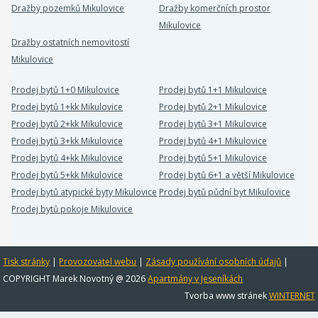
Dražby pozemků Mikulovice
Dražby komerčních prostor
Mikulovice
Dražby ostatních nemovitostí
Mikulovice
Prodej bytů 1+0 Mikulovice
Prodej bytů 1+1 Mikulovice
Prodej bytů 1+kk Mikulovice
Prodej bytů 2+1 Mikulovice
Prodej bytů 2+kk Mikulovice
Prodej bytů 3+1 Mikulovice
Prodej bytů 3+kk Mikulovice
Prodej bytů 4+1 Mikulovice
Prodej bytů 4+kk Mikulovice
Prodej bytů 5+1 Mikulovice
Prodej bytů 5+kk Mikulovice
Prodej bytů 6+1 a větší Mikulovice
Prodej bytů atypické byty Mikulovice
Prodej bytů půdní byt Mikulovice
Prodej bytů pokoje Mikulovice
Tisk stránky
|
Provozovatel webu
|
Zásady používání osobních údajů
|
COPYRIGHT Marek Novotný @ 2026
Apartmány v Jeseníkách
Tvorba www stránek
WINTERNET