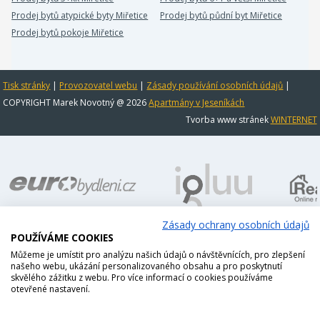
Prodej bytů atypické byty Miřetice
Prodej bytů půdní byt Miřetice
Prodej bytů pokoje Miřetice
Tisk stránky
|
Provozovatel webu
|
Zásady používání osobních údajů
|
COPYRIGHT Marek Novotný @ 2026
Apartmány v Jeseníkách
Tvorba www stránek
WINTERNET
Zásady ochrany osobních údajů
POUŽÍVÁME COOKIES
Můžeme je umístit pro analýzu našich údajů o návštěvnících, pro zlepšení
našeho webu, ukázání personalizovaného obsahu a pro poskytnutí
skvělého zážitku z webu. Pro více informací o cookies používáme
otevřené nastavení.