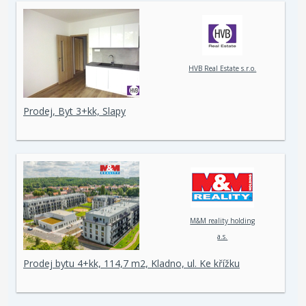
HVB Real Estate s.r.o.
Prodej, Byt 3+kk, Slapy
M&M reality holding
a.s.
Prodej bytu 4+kk, 114,7 m2, Kladno, ul. Ke křížku