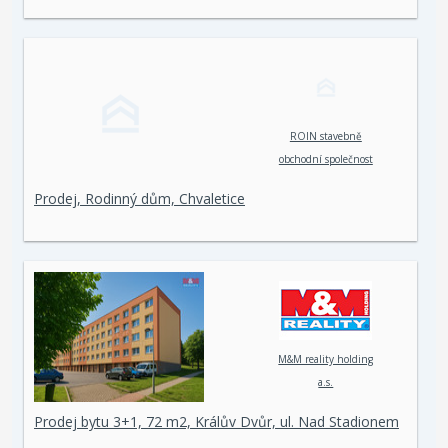
ROIN stavebně
obchodní společnost
spol. s r. o.
Prodej, Rodinný dům, Chvaletice
M&M reality holding
a.s.
Prodej bytu 3+1, 72 m2, Králův Dvůr, ul. Nad Stadionem