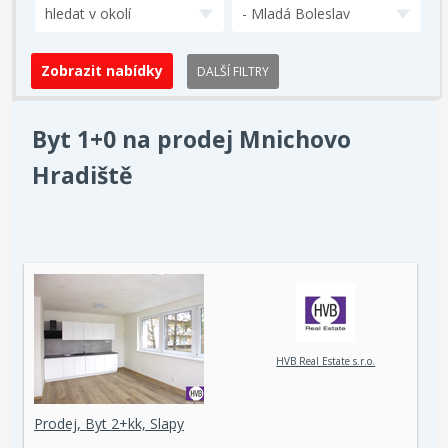
hledat v okolí
- Mladá Boleslav
DALŠÍ FILTRY
Byt 1+0 na prodej Mnichovo
Hradiště
HVB Real Estate s.r.o.
Prodej, Byt 2+kk, Slapy