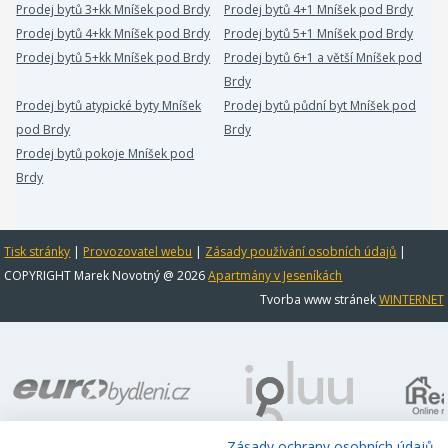
Prodej bytů 3+kk Mníšek pod Brdy
Prodej bytů 4+1 Mníšek pod Brdy
Prodej bytů 4+kk Mníšek pod Brdy
Prodej bytů 5+1 Mníšek pod Brdy
Prodej bytů 5+kk Mníšek pod Brdy
Prodej bytů 6+1 a větší Mníšek pod
Brdy
Prodej bytů atypické byty Mníšek
Prodej bytů půdní byt Mníšek pod
pod Brdy
Brdy
Prodej bytů pokoje Mníšek pod
Brdy
Tisk stránky
|
Provozovatel webu
|
Zásady používání osobních údajů
|
COPYRIGHT Marek Novotný @ 2026
Apartmány v Jeseníkách
Tvorba www stránek
WINTERNET
Zásady ochrany osobních údajů