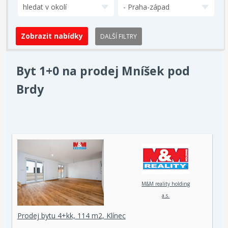
hledat v okolí
- Praha-západ
DALŠÍ FILTRY
Byt 1+0 na prodej Mníšek pod
Brdy
M&M reality holding
a.s.
Prodej bytu 4+kk, 114 m2, Klínec