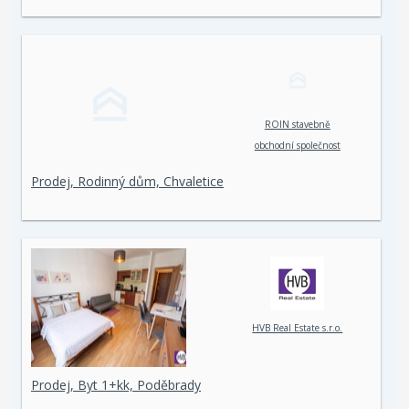
ROIN stavebně
obchodní společnost
spol. s r. o.
Prodej, Rodinný dům, Chvaletice
HVB Real Estate s.r.o.
Prodej, Byt 1+kk, Poděbrady