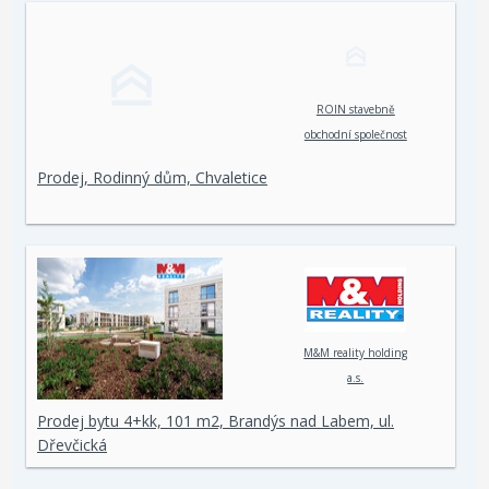
ROIN stavebně
obchodní společnost
spol. s r. o.
Prodej, Rodinný dům, Chvaletice
M&M reality holding
a.s.
Prodej bytu 4+kk, 101 m2, Brandýs nad Labem, ul.
Dřevčická