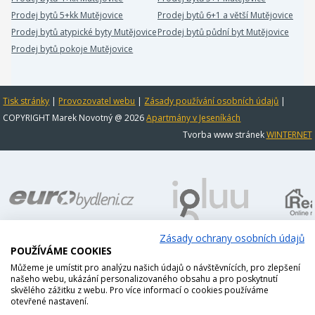
Prodej bytů 5+kk Mutějovice
Prodej bytů 6+1 a větší Mutějovice
Prodej bytů atypické byty Mutějovice
Prodej bytů půdní byt Mutějovice
Prodej bytů pokoje Mutějovice
Tisk stránky
|
Provozovatel webu
|
Zásady používání osobních údajů
|
COPYRIGHT Marek Novotný @ 2026
Apartmány v Jeseníkách
Tvorba www stránek
WINTERNET
Zásady ochrany osobních údajů
POUŽÍVÁME COOKIES
Můžeme je umístit pro analýzu našich údajů o návštěvnících, pro zlepšení
našeho webu, ukázání personalizovaného obsahu a pro poskytnutí
skvělého zážitku z webu. Pro více informací o cookies používáme
otevřené nastavení.