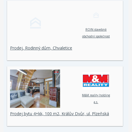
ROIN stavebně
obchodní společnost
spol. s r. o.
Prodej, Rodinný dům, Chvaletice
M&M reality holding
a.s.
Prodej bytu 4+kk, 100 m2, Králův Dvůr, ul. Plzeňská