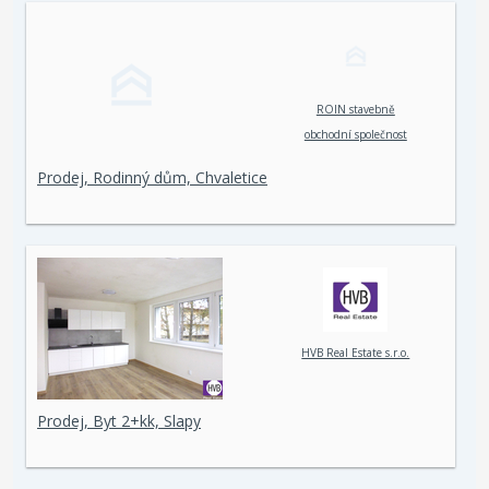
ROIN stavebně
obchodní společnost
spol. s r. o.
Prodej, Rodinný dům, Chvaletice
HVB Real Estate s.r.o.
Prodej, Byt 2+kk, Slapy