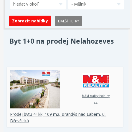
hledat v okolí
- Mělník
DALŠÍ FILTRY
Byt 1+0 na prodej Nelahozeves
M&M reality holding
a.s.
Prodej bytu 4+kk, 109 m2, Brandýs nad Labem, ul.
Dřevčická