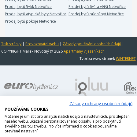
Prodej bytů 5+kk Netvořice
Prodej bytů 6+1 a větší Netvořice
Prodej bytů atypické byty Netvořice
Prodej bytů půdní byt Netvořice
Prodej bytů pokoje Netvořice
Tisk stránky
|
Provozovatel webu
|
Zásady používání osobních údajů
|
COPYRIGHT Marek Novotný @ 2026
Apartmány v Jeseníkách
Tvorba www stránek
WINTERNET
Zásady ochrany osobních údajů
POUŽÍVÁME COOKIES
Můžeme je umístit pro analýzu našich údajů o návštěvnících, pro zlepšení
našeho webu, ukázání personalizovaného obsahu a pro poskytnutí
skvělého zážitku z webu. Pro více informací o cookies používáme
otevřené nastavení.