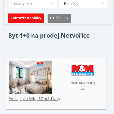
hledat v okolí
- Benešov
DALŠÍ FILTRY
Byt 1+0 na prodej Netvořice
M&M reality holding
a.s.
Prodej bytu 3+kk, 87 m2, Úvaly