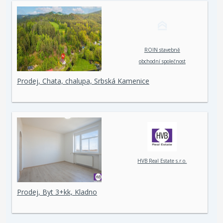
ROIN stavebně
obchodní společnost
spol. s r. o.
Prodej, Chata, chalupa, Srbská Kamenice
HVB Real Estate s.r.o.
Prodej, Byt 3+kk, Kladno