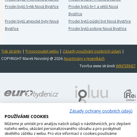
Prodej bytů 5+kk Nová Bystřice
Prodej bytů 6+1 a větší Nová
Bystřice
Prodej bytů atypické byty Nová
Prodej bytů půdní byt Nová Bystřice
Bystřice
Prodej bytů pokoje Nová Bystřice
Tisk stránky
|
Provozovatel webu
|
Zásady používání osobních údajů
|
COPYRIGHT Marek Novotný @ 2026
Apartmány v Jeseníkách
Tvorba www stránek
WINTERNET
Zásady ochrany osobních údajů
POUŽÍVÁME COOKIES
Můžeme je umístit pro analýzu našich údajů o návštěvnících, pro zlepšení
našeho webu, ukázání personalizovaného obsahu a pro poskytnutí
skvělého zážitku z webu. Pro více informací o cookies používáme