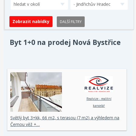
hledat v okolí
- Jindřichův Hradec
DALŠÍ FILTRY
Byt 1+0 na prodej Nová Bystřice
Realvize - realitní
kancelář
Světlý byt 3+kk, 66 m2, s terasou (7 m2) a výhledem na
Černou věž +…