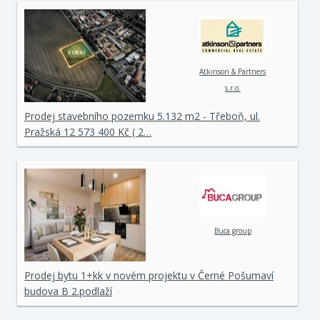
Atkinson & Partners
s.r.o.
Prodej stavebního pozemku 5.132 m2 - Třeboň, ul.
Pražská 12 573 400 Kč ( 2…
Buca group
Prodej bytu 1+kk v novém projektu v Černé Pošumaví
budova B 2.podlaží