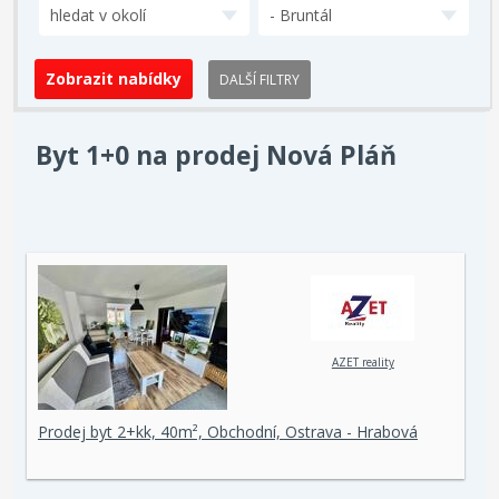
hledat v okolí
- Bruntál
DALŠÍ FILTRY
Byt 1+0 na prodej Nová Pláň
AZET reality
Prodej byt 2+kk, 40m², Obchodní, Ostrava - Hrabová