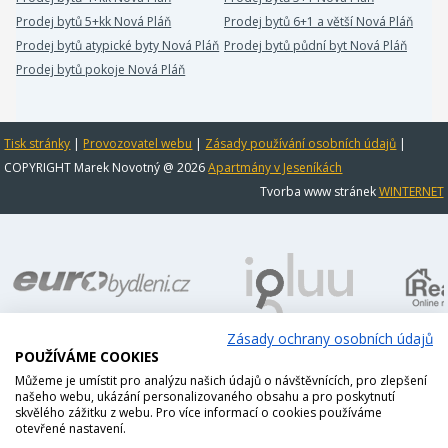
Prodej bytů 5+kk Nová Pláň
Prodej bytů 6+1 a větší Nová Pláň
Prodej bytů atypické byty Nová Pláň
Prodej bytů půdní byt Nová Pláň
Prodej bytů pokoje Nová Pláň
Tisk stránky
|
Provozovatel webu
|
Zásady používání osobních údajů
|
COPYRIGHT Marek Novotný @ 2026
Apartmány v Jeseníkách
Tvorba www stránek
WINTERNET
Zásady ochrany osobních údajů
POUŽÍVÁME COOKIES
Můžeme je umístit pro analýzu našich údajů o návštěvnících, pro zlepšení
našeho webu, ukázání personalizovaného obsahu a pro poskytnutí
skvělého zážitku z webu. Pro více informací o cookies používáme
otevřené nastavení.