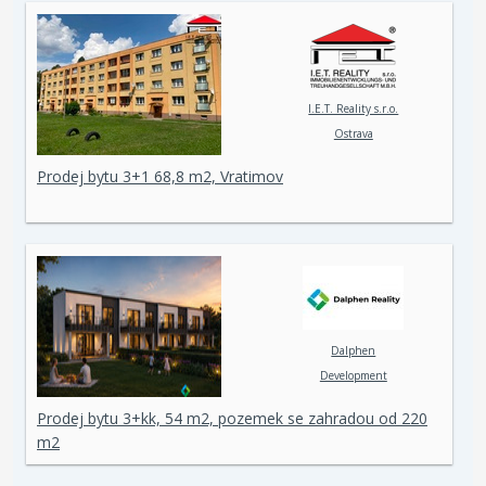
I.E.T. Reality s.r.o.
Ostrava
Prodej bytu 3+1 68,8 m2, Vratimov
Dalphen
Development
Prodej bytu 3+kk, 54 m2, pozemek se zahradou od 220
m2