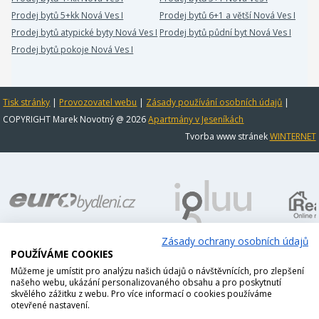
Prodej bytů 5+kk Nová Ves I
Prodej bytů 6+1 a větší Nová Ves I
Prodej bytů atypické byty Nová Ves I
Prodej bytů půdní byt Nová Ves I
Prodej bytů pokoje Nová Ves I
Tisk stránky
|
Provozovatel webu
|
Zásady používání osobních údajů
|
COPYRIGHT Marek Novotný @ 2026
Apartmány v Jeseníkách
Tvorba www stránek
WINTERNET
Zásady ochrany osobních údajů
POUŽÍVÁME COOKIES
Můžeme je umístit pro analýzu našich údajů o návštěvnících, pro zlepšení
našeho webu, ukázání personalizovaného obsahu a pro poskytnutí
skvělého zážitku z webu. Pro více informací o cookies používáme
otevřené nastavení.