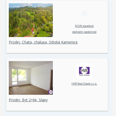
ROIN stavebně
obchodní společnost
spol. s r. o.
Prodej, Chata, chalupa, Srbská Kamenice
HVB Real Estate s.r.o.
Prodej, Byt 2+kk, Slapy