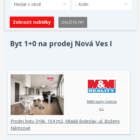
hledat v okolí
- Kolín
DALŠÍ FILTRY
Byt 1+0 na prodej Nová Ves I
M&M reality holding
a.s.
Prodej bytu 3+kk, 104 m2, Mladá Boleslav, ul. Boženy
Němcové