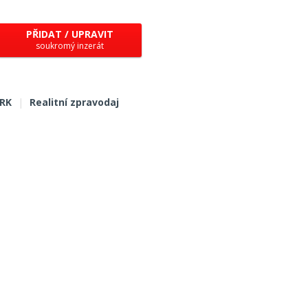
PŘIDAT / UPRAVIT
soukromý inzerát
 RK
|
Realitní zpravodaj