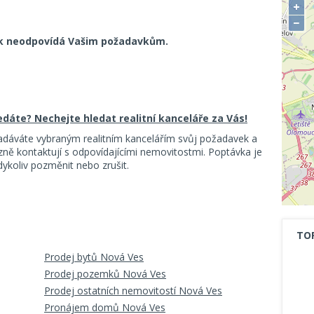
+
−
k neodpovídá Vašim požadavkům.
ledáte? Nechejte hledat realitní kanceláře za Vás!
adáváte vybraným realitním kancelářím svůj požadavek a
ě kontaktují s odpovídajícími nemovitostmi. Poptávka je
koliv pozměnit nebo zrušit.
TO
Prodej bytů Nová Ves
Prodej pozemků Nová Ves
Prodej ostatních nemovitostí Nová Ves
Pronájem domů Nová Ves