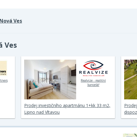
Nová Ves
á Ves
rtners
Realvize - realitní
kancelář
Prodej investičního apartmánu 1+kk 33 m2,
Prode
Lipno nad Vltavou
dispoz