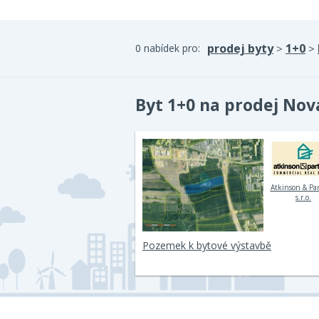
prodej byty
1+0
0 nabídek pro:
>
>
Byt 1+0 na prodej Nov
Atkinson & Pa
s.r.o.
Pozemek k bytové výstavbě