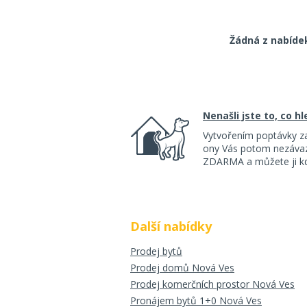
Žádná z nabíde
Nenašli jste to, co h
Vytvořením poptávky z
ony Vás potom nezávazn
ZDARMA a můžete ji kdy
Další nabídky
Prodej bytů
Prodej domů Nová Ves
Prodej komerčních prostor Nová Ves
Pronájem bytů 1+0 Nová Ves