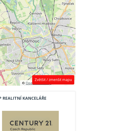
Zvětšit / zmenšit mapu
©
OpenStreetMap
contributors.
P REALITNÍ KANCELÁŘE