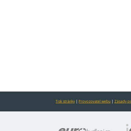
Tisk stránky
|
Provozovatel webu
|
Zásady po