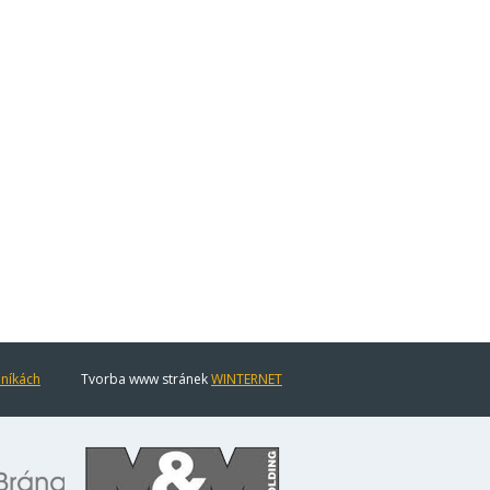
eníkách
Tvorba www stránek
WINTERNET