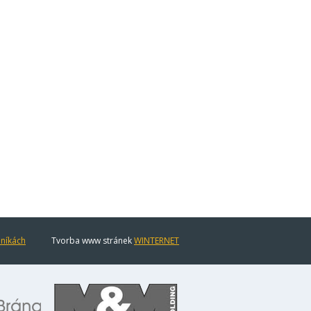
eníkách
Tvorba www stránek
WINTERNET