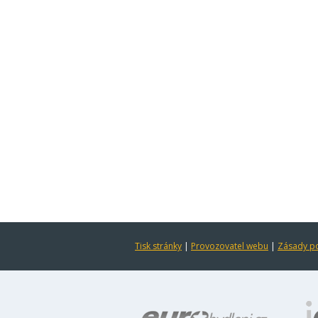
Tisk stránky
|
Provozovatel webu
|
Zásady po