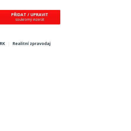
PŘIDAT / UPRAVIT
soukromý inzerát
 RK
|
Realitní zpravodaj