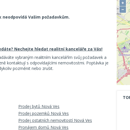
+
−
k neodpovídá Vašim požadavkům.
ledáte? Nechejte hledat realitní kanceláře za Vás!
adáváte vybraným realitním kancelářím svůj požadavek a
ě kontaktují s odpovídajícími nemovitostmi. Poptávka je
koliv pozměnit nebo zrušit.
TO
Prodej bytů Nová Ves
Prodej pozemků Nová Ves
Prodej ostatních nemovitostí Nová Ves
Pronájem domů Nová Ves