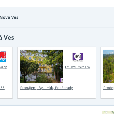
Nová Ves
á Ves
olding
HVB Real Estate s.r.o.
 55
Pronájem, Byt 1+kk, Poděbrady
Prodej