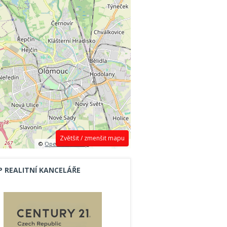
Zvětšit / zmenšit mapu
©
OpenStreetMap
contributors.
P REALITNÍ KANCELÁŘE