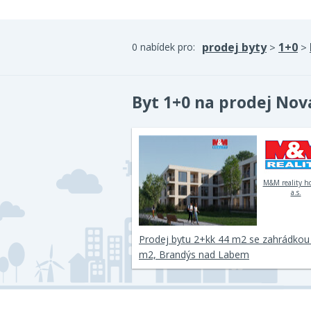
prodej byty
1+0
0 nabídek pro:
>
>
Byt 1+0 na prodej Nov
M&M reality h
a.s.
Prodej bytu 2+kk 44 m2 se zahrádkou
m2, Brandýs nad Labem