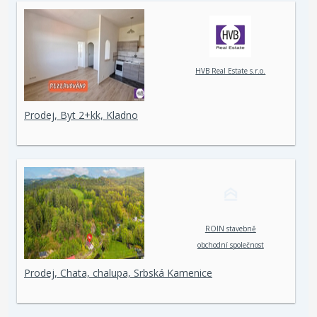
HVB Real Estate s.r.o.
Prodej, Byt 2+kk, Kladno
ROIN stavebně
obchodní společnost
spol. s r. o.
Prodej, Chata, chalupa, Srbská Kamenice