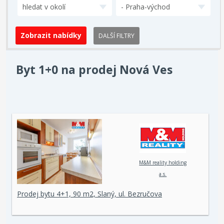
hledat v okolí
- Praha-východ
DALŠÍ FILTRY
Byt 1+0 na prodej Nová Ves
M&M reality holding
a.s.
Prodej bytu 4+1, 90 m2, Slaný, ul. Bezručova