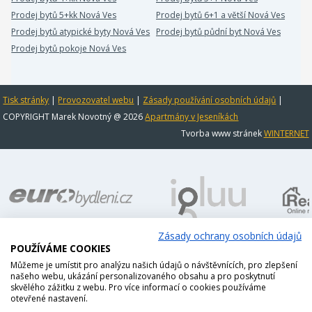
Prodej bytů 5+kk Nová Ves
Prodej bytů 6+1 a větší Nová Ves
Prodej bytů atypické byty Nová Ves
Prodej bytů půdní byt Nová Ves
Prodej bytů pokoje Nová Ves
Tisk stránky
|
Provozovatel webu
|
Zásady používání osobních údajů
|
COPYRIGHT Marek Novotný @ 2026
Apartmány v Jeseníkách
Tvorba www stránek
WINTERNET
Zásady ochrany osobních údajů
POUŽÍVÁME COOKIES
Můžeme je umístit pro analýzu našich údajů o návštěvnících, pro zlepšení
našeho webu, ukázání personalizovaného obsahu a pro poskytnutí
skvělého zážitku z webu. Pro více informací o cookies používáme
otevřené nastavení.