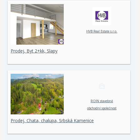
HVB Real Estate s.r.o.
Prodej, Byt 2+kk, Slapy
ROIN stavebně
obchodní společnost
spol. s r. o.
Prodej, Chata, chalupa, Srbská Kamenice