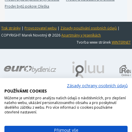
Prodej bytů pokoje Oleška
Tisk stránky
|
Provozovatel webu
|
Zásady používání osobních údajů
|
COPYRIGHT Marek Novotný @ 2026
Apartmány v Jeseníkách
Tvorba www stránek
WINTERNET
Zásady ochrany osobních údajů
POUŽÍVÁME COOKIES
Můžeme je umístit pro analýzu našich údajů o návštěvnících, pro zlepšení
našeho webu, ukázání personalizovaného obsahu a pro poskytnutí
skvělého zážitku z webu. Pro více informací o cookies používáme
otevřené nastavení.
Přijmout vše