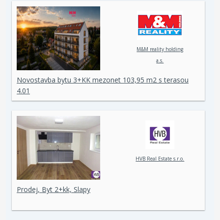
M&M reality holding
a.s.
Novostavba bytu 3+KK mezonet 103,95 m2 s terasou
4.01
HVB Real Estate s.r.o.
Prodej, Byt 2+kk, Slapy