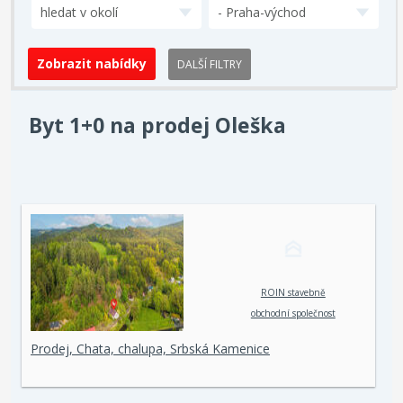
hledat v okolí
- Praha-východ
DALŠÍ FILTRY
Byt 1+0 na prodej Oleška
ROIN stavebně
obchodní společnost
spol. s r. o.
Prodej, Chata, chalupa, Srbská Kamenice