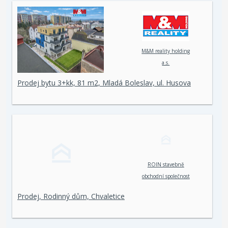
M&M reality holding
a.s.
Prodej bytu 3+kk, 81 m2, Mladá Boleslav, ul. Husova
ROIN stavebně
obchodní společnost
spol. s r. o.
Prodej, Rodinný dům, Chvaletice