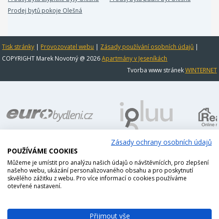
Prodej bytů pokoje Olešná
Tisk stránky
|
Provozovatel webu
|
Zásady používání osobních údajů
|
COPYRIGHT Marek Novotný @ 2026
Apartmány v Jeseníkách
Tvorba www stránek
WINTERNET
Zásady ochrany osobních údajů
POUŽÍVÁME COOKIES
Můžeme je umístit pro analýzu našich údajů o návštěvnících, pro zlepšení
našeho webu, ukázání personalizovaného obsahu a pro poskytnutí
skvělého zážitku z webu. Pro více informací o cookies používáme
otevřené nastavení.
Přijmout vše