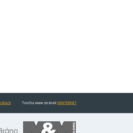
eníkách
Tvorba www stránek
WINTERNET