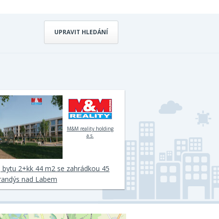
UPRAVIT HLEDÁNÍ
M&M reality holding
a.s.
 bytu 2+kk 44 m2 se zahrádkou 45
randýs nad Labem