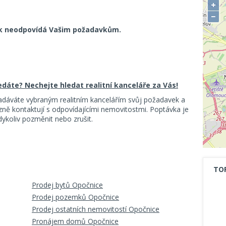
+
−
k neodpovídá Vašim požadavkům.
ledáte? Nechejte hledat realitní kanceláře za Vás!
adáváte vybraným realitním kancelářím svůj požadavek a
ě kontaktují s odpovídajícími nemovitostmi. Poptávka je
koliv pozměnit nebo zrušit.
TO
Prodej bytů Opočnice
Prodej pozemků Opočnice
Prodej ostatních nemovitostí Opočnice
Pronájem domů Opočnice