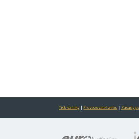
Tisk stránky
|
Provozovatel webu
|
Zásady po