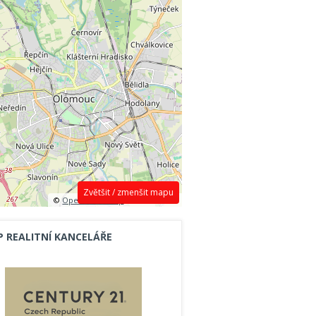
Zvětšit / zmenšit mapu
©
OpenStreetMap
contributors.
P REALITNÍ KANCELÁŘE