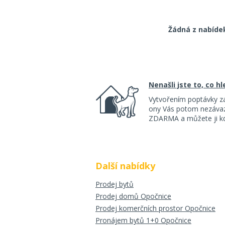
Žádná z nabíde
Nenašli jste to, co h
Vytvořením poptávky z
ony Vás potom nezávazn
ZDARMA a můžete ji kdy
Další nabídky
Prodej bytů
Prodej domů Opočnice
Prodej komerčních prostor Opočnice
Pronájem bytů 1+0 Opočnice