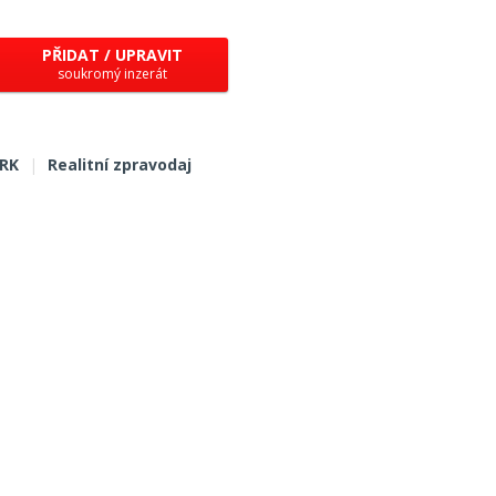
PŘIDAT / UPRAVIT
soukromý inzerát
 RK
|
Realitní zpravodaj