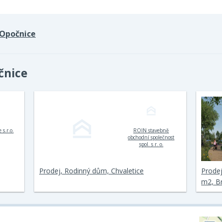
Opočnice
čnice
 s.r.o.
ROIN stavebně
obchodní společnost
spol. s r. o.
Prodej, Rodinný dům, Chvaletice
Prodej
m2, B