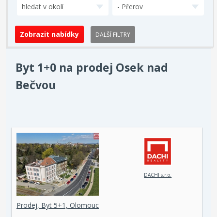
hledat v okolí
- Přerov
DALŠÍ FILTRY
Byt 1+0 na prodej Osek nad
Bečvou
DACHI s.r.o.
Prodej, Byt 5+1, Olomouc