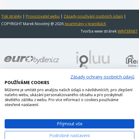
Tisk stránky
|
Provozovatel webu
|
Zásady používání osobních údajů
|
COPYRIGHT Marek Novotný @ 2026
Apartmány v Jeseníkách
Tvorba www stránek
WINTERNET
Zásady ochrany osobních údajů
POUŽÍVÁME COOKIES
Můžeme je umístit pro analýzu našich údajů o návštěvnících, pro zlepšení
našeho webu, ukázání personalizovaného obsahu a pro poskytnutí
skvělého zážitku z webu. Pro více informací o cookies používáme
otevřené nastavení.
Přijmout vše
Podrobné nastavení