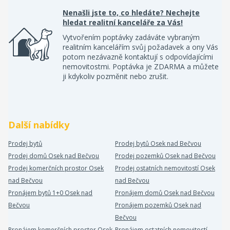
Nenašli jste to, co hledáte? Nechejte
hledat realitní kanceláře za Vás!
Vytvořením poptávky zadáváte vybraným
realitním kancelářím svůj požadavek a ony Vás
potom nezávazně kontaktují s odpovídajícími
nemovitostmi. Poptávka je ZDARMA a můžete
ji kdykoliv pozměnit nebo zrušit.
Další nabídky
Prodej bytů
Prodej bytů Osek nad Bečvou
Prodej domů Osek nad Bečvou
Prodej pozemků Osek nad Bečvou
Prodej komerčních prostor Osek
Prodej ostatních nemovitostí Osek
nad Bečvou
nad Bečvou
Pronájem bytů 1+0 Osek nad
Pronájem domů Osek nad Bečvou
Bečvou
Pronájem pozemků Osek nad
Bečvou
Pronájem komerčních prostor Osek
Pronájem ostatních nemovitostí