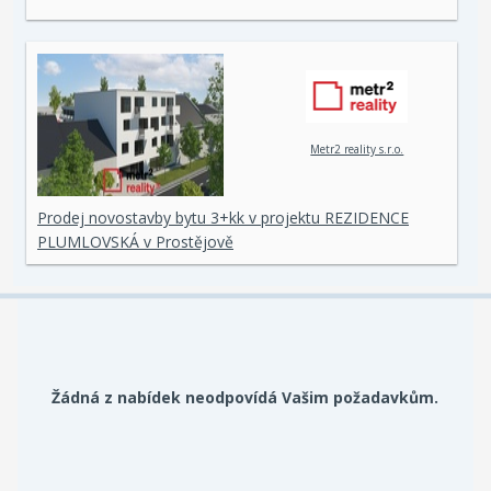
Metr2 reality s.r.o.
Prodej novostavby bytu 3+kk v projektu REZIDENCE
PLUMLOVSKÁ v Prostějově
Žádná z nabídek neodpovídá Vašim požadavkům.