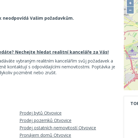
+
−
k neodpovídá Vašim požadavkům.
ledáte? Nechejte hledat realitní kanceláře za Vás!
adáváte vybraným realitním kancelářím svůj požadavek a
ě kontaktují s odpovídajícími nemovitostmi. Poptávka je
koliv pozměnit nebo zrušit.
TO
Prodej bytů Otvovice
Prodej pozemků Otvovice
Prodej ostatních nemovitostí Otvovice
Pronájem domů Otvovice