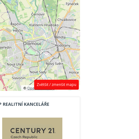
Zvětšit / zmenšit mapu
©
OpenStreetMap
contributors.
P REALITNÍ KANCELÁŘE