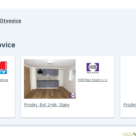
Otvovice
ovice
olding
HVB Real Estate s.r.o.
Prodej, Byt 2+kk, Slapy
Prodej