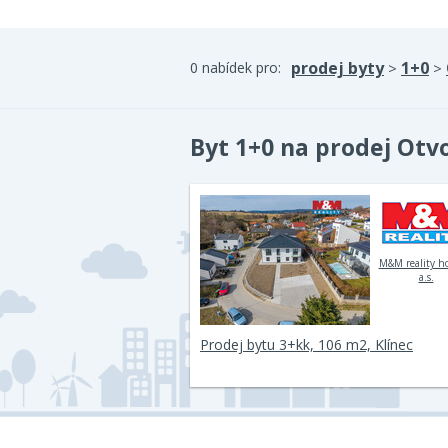
prodej byty
1+0
0 nabídek pro:
>
>
Byt 1+0 na prodej Otv
M&M reality h
a.s.
Prodej bytu 3+kk, 106 m2, Klínec