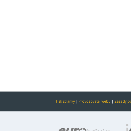
Tisk stránky
|
Provozovatel webu
|
Zásady po