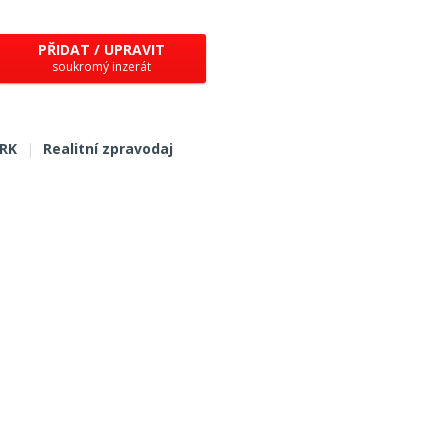
PŘIDAT / UPRAVIT
soukromý inzerát
 RK
|
Realitní zpravodaj