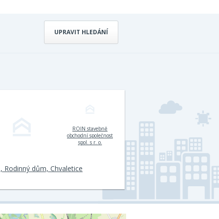
UPRAVIT HLEDÁNÍ
ROIN stavebně
obchodní společnost
spol. s r. o.
, Rodinný dům, Chvaletice