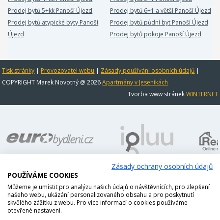
Prodej bytů 5+kk Panoší Újezd
Prodej bytů 6+1 a větší Panoší Újezd
Prodej bytů atypické byty Panoší
Prodej bytů půdní byt Panoší Újezd
Újezd
Prodej bytů pokoje Panoší Újezd
Tisk stránky
|
Provozovatel webu
|
Zásady používání osobních údajů
|
COPYRIGHT Marek Novotný @ 2026
Apartmány v Jeseníkách
Tvorba www stránek
WINTERNET
Zásady ochrany osobních údajů
POUŽÍVÁME COOKIES
Můžeme je umístit pro analýzu našich údajů o návštěvnících, pro zlepšení
našeho webu, ukázání personalizovaného obsahu a pro poskytnutí
skvělého zážitku z webu. Pro více informací o cookies používáme
otevřené nastavení.