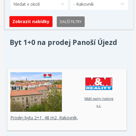
hledat v okolí
- Rakovník
DALŠÍ FILTRY
Byt 1+0 na prodej Panoší Újezd
M&M reality holding
a.s.
Prodej bytu 2+1, 48 m2, Rakovník,