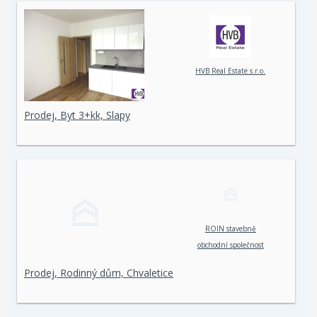
HVB Real Estate s.r.o.
Prodej, Byt 3+kk, Slapy
ROIN stavebně
obchodní společnost
spol. s r. o.
Prodej, Rodinný dům, Chvaletice