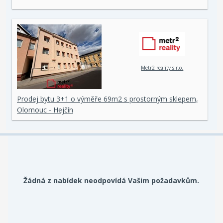
Metr2 reality s.r.o.
Prodej bytu 3+1 o výměře 69m2 s prostorným sklepem,
Olomouc - Hejčín
Žádná z nabídek neodpovídá Vašim požadavkům.