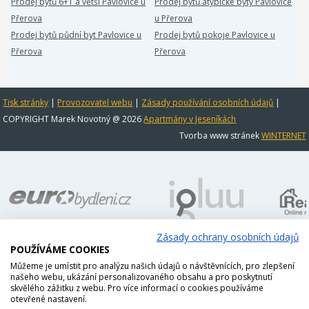
Prodej bytů 6+1 a větší Pavlovice u
Prodej bytů atypické byty Pavlovice
Přerova
u Přerova
Prodej bytů půdní byt Pavlovice u
Prodej bytů pokoje Pavlovice u
Přerova
Přerova
Tisk stránky
|
Provozovatel webu
|
Zásady používání osobních údajů
|
COPYRIGHT Marek Novotný @ 2026
Apartmány v Jeseníkách
Tvorba www stránek
WINTERNET
Zásady ochrany osobních údajů
POUŽÍVÁME COOKIES
Můžeme je umístit pro analýzu našich údajů o návštěvnících, pro zlepšení
našeho webu, ukázání personalizovaného obsahu a pro poskytnutí
skvělého zážitku z webu. Pro více informací o cookies používáme
otevřené nastavení.