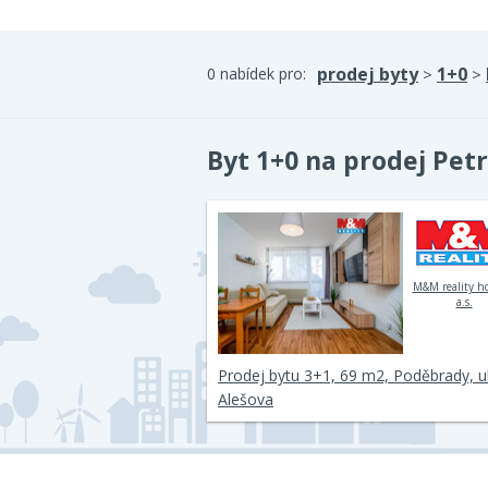
prodej byty
1+0
0 nabídek pro:
>
>
Byt 1+0 na prodej Pet
M&M reality h
a.s.
Prodej bytu 3+1, 69 m2, Poděbrady, ul
Alešova