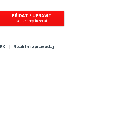
PŘIDAT / UPRAVIT
soukromý inzerát
 RK
|
Realitní zpravodaj