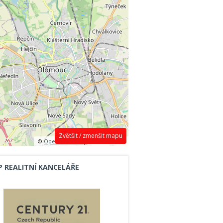
Zvětšit / zmenšit mapu
©
OpenStreetMap
contributors.
P REALITNÍ KANCELÁŘE