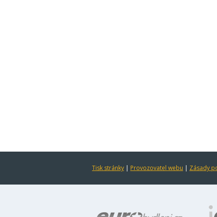
Tisk stránky
|
Provozovatel webu
|
Zásady po