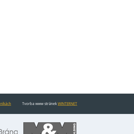
eníkách
Tvorba www stránek
WINTERNET