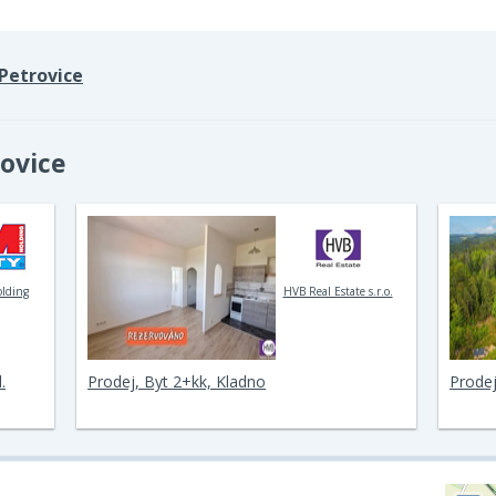
Petrovice
rovice
olding
HVB Real Estate s.r.o.
.
Prodej, Byt 2+kk, Kladno
Prodej