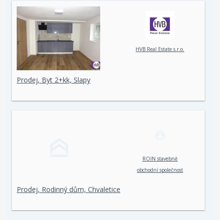
HVB Real Estate s.r.o.
Prodej, Byt 2+kk, Slapy
ROIN stavebně
obchodní společnost
spol. s r. o.
Prodej, Rodinný dům, Chvaletice