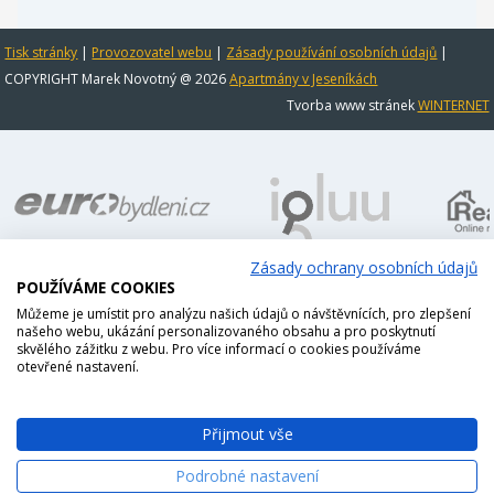
Tisk stránky
|
Provozovatel webu
|
Zásady používání osobních údajů
|
COPYRIGHT Marek Novotný @ 2026
Apartmány v Jeseníkách
Tvorba www stránek
WINTERNET
Zásady ochrany osobních údajů
POUŽÍVÁME COOKIES
Můžeme je umístit pro analýzu našich údajů o návštěvnících, pro zlepšení
našeho webu, ukázání personalizovaného obsahu a pro poskytnutí
skvělého zážitku z webu. Pro více informací o cookies používáme
otevřené nastavení.
Přijmout vše
Podrobné nastavení