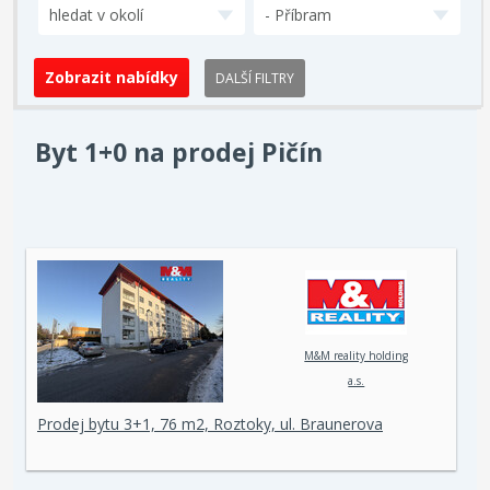
hledat v okolí
- Příbram
DALŠÍ FILTRY
Byt 1+0 na prodej Pičín
M&M reality holding
a.s.
Prodej bytu 3+1, 76 m2, Roztoky, ul. Braunerova