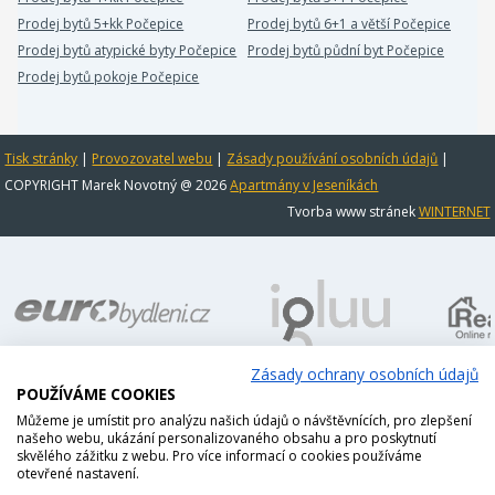
Prodej bytů 5+kk Počepice
Prodej bytů 6+1 a větší Počepice
Prodej bytů atypické byty Počepice
Prodej bytů půdní byt Počepice
Prodej bytů pokoje Počepice
Tisk stránky
|
Provozovatel webu
|
Zásady používání osobních údajů
|
COPYRIGHT Marek Novotný @ 2026
Apartmány v Jeseníkách
Tvorba www stránek
WINTERNET
Zásady ochrany osobních údajů
POUŽÍVÁME COOKIES
Můžeme je umístit pro analýzu našich údajů o návštěvnících, pro zlepšení
našeho webu, ukázání personalizovaného obsahu a pro poskytnutí
skvělého zážitku z webu. Pro více informací o cookies používáme
otevřené nastavení.