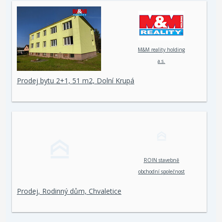
M&M reality holding
a.s.
Prodej bytu 2+1, 51 m2, Dolní Krupá
ROIN stavebně
obchodní společnost
spol. s r. o.
Prodej, Rodinný dům, Chvaletice