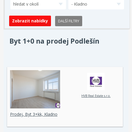
hledat v okolí
- Kladno
DALŠÍ FILTRY
Byt 1+0 na prodej Podlešín
HVB Real Estate s.r.o.
Prodej, Byt 3+kk, Kladno