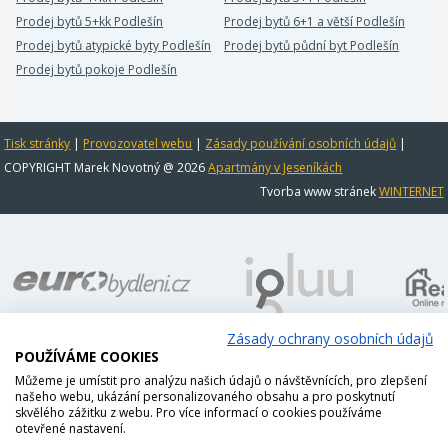
Prodej bytů 5+kk Podlešín
Prodej bytů 6+1 a větší Podlešín
Prodej bytů atypické byty Podlešín
Prodej bytů půdní byt Podlešín
Prodej bytů pokoje Podlešín
Tisk stránky
|
Provozovatel webu
|
Zásady používání osobních údajů
|
COPYRIGHT Marek Novotný @ 2026
Apartmány v Jeseníkách
Tvorba www stránek
WINTERNET
Zásady ochrany osobních údajů
POUŽÍVÁME COOKIES
Můžeme je umístit pro analýzu našich údajů o návštěvnících, pro zlepšení
našeho webu, ukázání personalizovaného obsahu a pro poskytnutí
skvělého zážitku z webu. Pro více informací o cookies používáme
otevřené nastavení.