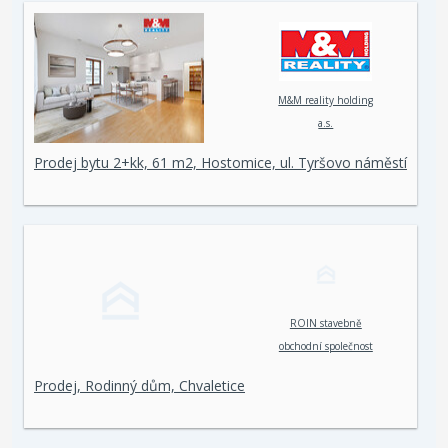
M&M reality holding
a.s.
Prodej bytu 2+kk, 61 m2, Hostomice, ul. Tyršovo náměstí
ROIN stavebně
obchodní společnost
spol. s r. o.
Prodej, Rodinný dům, Chvaletice