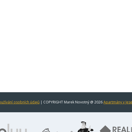
užívání osobních údajů
| COPYRIGHT Marek Novotný @ 2026
Apartmány v Jes