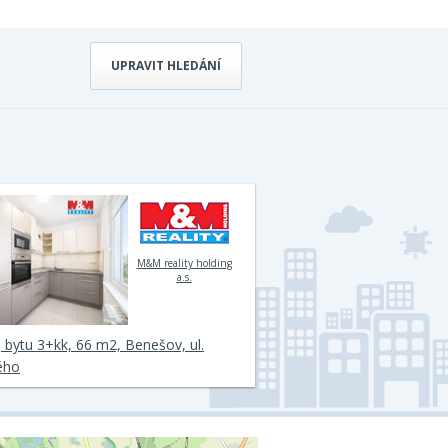
UPRAVIT HLEDÁNÍ
M&M reality holding
a.s.
 bytu 3+kk, 66 m2, Benešov, ul.
ého