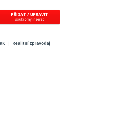
PŘIDAT / UPRAVIT
soukromý inzerát
 RK
|
Realitní zpravodaj