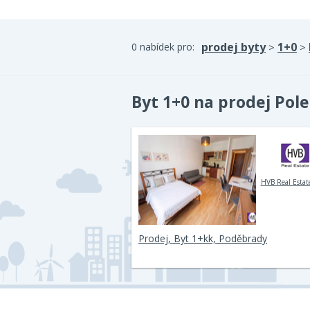
prodej byty
1+0
0 nabídek pro:
>
>
Byt 1+0 na prodej Pol
HVB Real Estate
Prodej, Byt 1+kk, Poděbrady