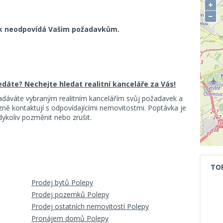
+
−
k neodpovídá Vašim požadavkům.
ledáte? Nechejte hledat realitní kanceláře za Vás!
adáváte vybraným realitním kancelářím svůj požadavek a
ě kontaktují s odpovídajícími nemovitostmi. Poptávka je
koliv pozměnit nebo zrušit.
TO
Prodej bytů Polepy
Prodej pozemků Polepy
Prodej ostatních nemovitostí Polepy
Pronájem domů Polepy