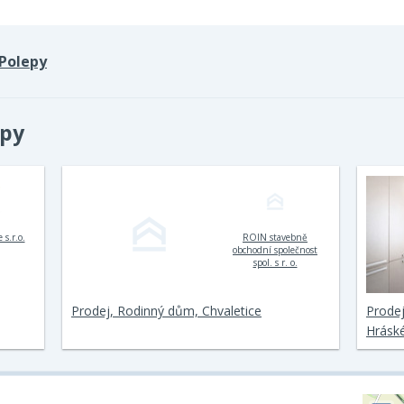
Polepy
epy
 s.r.o.
ROIN stavebně
obchodní společnost
spol. s r. o.
Prodej, Rodinný dům, Chvaletice
Prodej
Hrásk