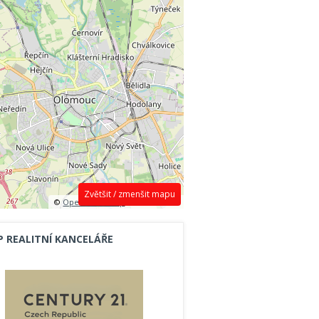
Zvětšit / zmenšit mapu
©
OpenStreetMap
contributors.
P REALITNÍ KANCELÁŘE