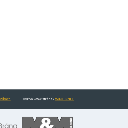
eníkách
Tvorba www stránek
WINTERNET