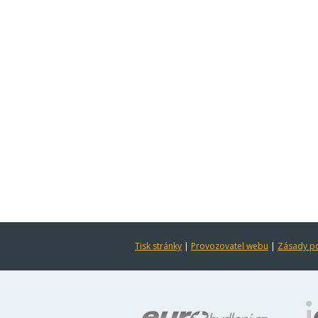
Tisk stránky
|
Provozovatel webu
|
Zásady po