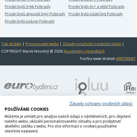
Prodej bytů 5+kk Polerady
Prodej bytů 6+1 a větší Polerady
Prodej bytů atypické byty Polerady
Prodej bytů půdní byt Polerady
Prodej bytů pokoje Polerady
Tisk stránky
|
Provozovatel webu
|
Zásady používání osobních údajů
|
COPYRIGHT Marek Novotný @ 2026
Apartmány v Jeseníkách
Tvorba www stránek
WINTERNET
Zásady ochrany osobních údajů
POUŽÍVÁME COOKIES
Můžeme je umístit pro analýzu našich údajů o návštěvnících, pro zlepšení
našeho webu, ukázání personalizovaného obsahu a pro poskytnutí
skvělého zážitku z webu. Pro více informací o cookies používáme
otevřené nastavení.