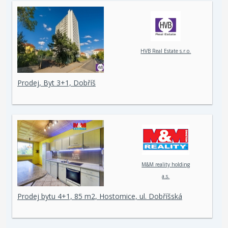
HVB Real Estate s.r.o.
Prodej, Byt 3+1, Dobříš
M&M reality holding
a.s.
Prodej bytu 4+1, 85 m2, Hostomice, ul. Dobříšská