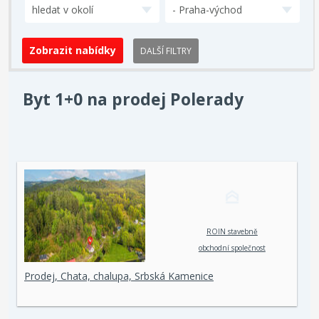
hledat v okolí
- Praha-východ
DALŠÍ FILTRY
Byt 1+0 na prodej Polerady
ROIN stavebně
obchodní společnost
spol. s r. o.
Prodej, Chata, chalupa, Srbská Kamenice