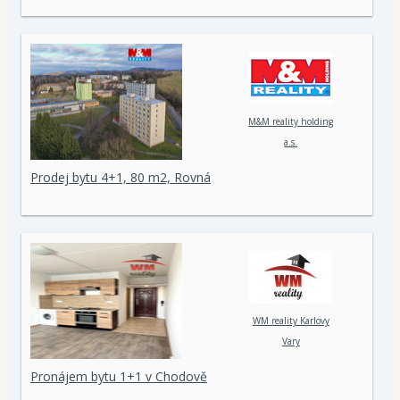
M&M reality holding
a.s.
Prodej bytu 4+1, 80 m2, Rovná
WM reality Karlovy
Vary
Pronájem bytu 1+1 v Chodově