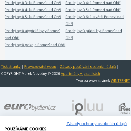
Prodej bytů 3+kk Pomezí nad Ohří
Prodej bytů 4+1 Pomezí nad Ohří
Prodej bytů 4+kk Pomezí nad Ohří
Prodej bytů 5+1 Pomezí nad Ohří
Prodej bytů 5+kk Pomezí nad Ohří
Prodej bytů 6+1 a větší Pomezí nad
Ohří
Prodej bytů atypické byty Pomezí
Prodej bytů půdní byt Pomezí nad
nad Ohří
Ohří
Prodej bytů pokoje Pomezí nad Ohří
Tisk stránky
|
Provozovatel webu
|
Zásady používání osobních údajů
|
COPYRIGHT Marek Novotný @ 2026
Apartmány v Jeseníkách
Tvorba www stránek
WINTERNET
Zásady ochrany osobních údajů
POUŽÍVÁME COOKIES