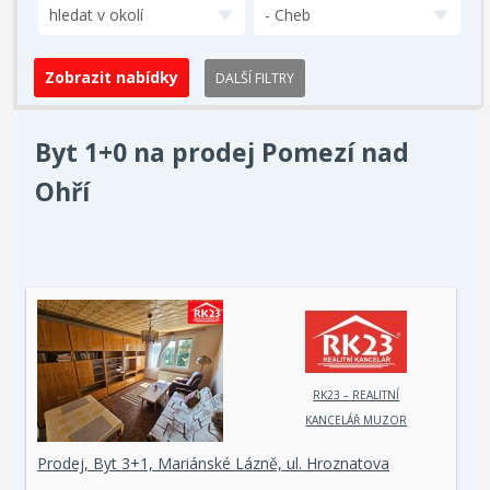
hledat v okolí
- Cheb
DALŠÍ FILTRY
Byt 1+0 na prodej Pomezí nad
Ohří
RK23 – REALITNÍ
KANCELÁŘ MUZOR
s.r.o.
Prodej, Byt 3+1, Mariánské Lázně, ul. Hroznatova