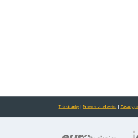
Tisk stránky
|
Provozovatel webu
|
Zásady po