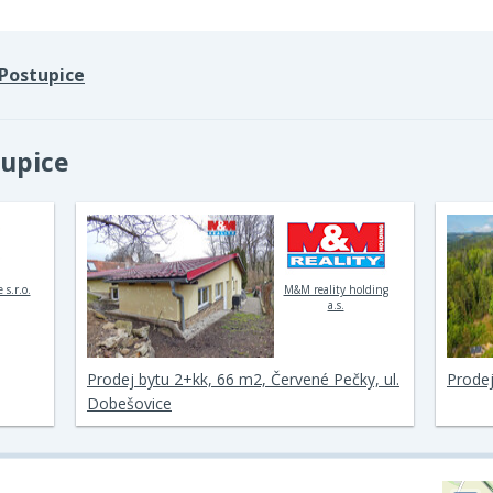
Postupice
tupice
 s.r.o.
M&M reality holding
a.s.
Prodej bytu 2+kk, 66 m2, Červené Pečky, ul.
Prodej
Dobešovice