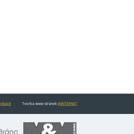
eníkách
Tvorba www stránek
WINTERNET