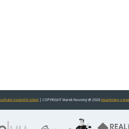
užívání osobních údajů
| COPYRIGHT Marek Novotný @ 2026
Apartmány v Jes