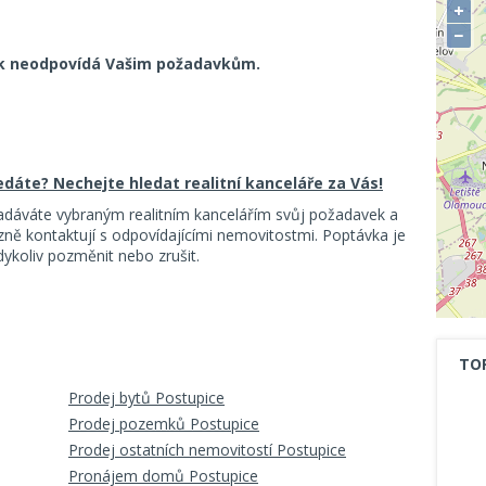
+
−
k neodpovídá Vašim požadavkům.
ledáte? Nechejte hledat realitní kanceláře za Vás!
adáváte vybraným realitním kancelářím svůj požadavek a
ě kontaktují s odpovídajícími nemovitostmi. Poptávka je
koliv pozměnit nebo zrušit.
TO
Prodej bytů Postupice
Prodej pozemků Postupice
Prodej ostatních nemovitostí Postupice
Pronájem domů Postupice