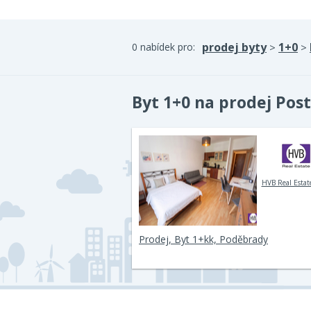
prodej byty
1+0
0 nabídek pro:
>
>
Byt 1+0 na prodej Pos
HVB Real Estate
Prodej, Byt 1+kk, Poděbrady