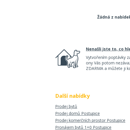
Žádná z nabíde
Nenašli jste to, co h
Vytvořením poptávky z
ony Vás potom nezávazn
ZDARMA a můžete ji kdy
Další nabídky
Prodej bytů
Prodej domů Postupice
Prodej komerčních prostor Postupice
Pronájem bytů 1+0 Postupice