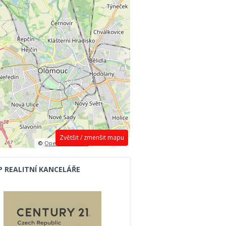
Zvětšit / zmenšit mapu
©
OpenStreetMap
contributors.
P REALITNÍ KANCELÁŘE