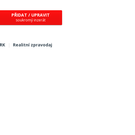
PŘIDAT / UPRAVIT
soukromý inzerát
 RK
|
Realitní zpravodaj