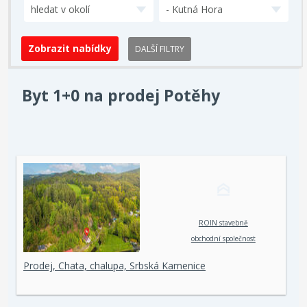
hledat v okolí
- Kutná Hora
DALŠÍ FILTRY
Byt 1+0 na prodej Potěhy
ROIN stavebně
obchodní společnost
spol. s r. o.
Prodej, Chata, chalupa, Srbská Kamenice