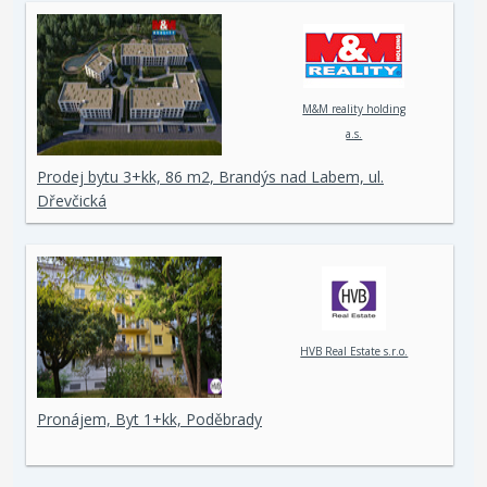
M&M reality holding
a.s.
Prodej bytu 3+kk, 86 m2, Brandýs nad Labem, ul.
Dřevčická
HVB Real Estate s.r.o.
Pronájem, Byt 1+kk, Poděbrady