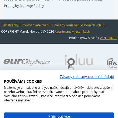
Prodej bytů pokoje Potěhy
Tisk stránky
|
Provozovatel webu
|
Zásady používání osobních údajů
|
COPYRIGHT Marek Novotný @ 2026
Apartmány v Jeseníkách
Tvorba www stránek
WINTERNET
Zásady ochrany osobních údajů
POUŽÍVÁME COOKIES
Můžeme je umístit pro analýzu našich údajů o návštěvnících, pro zlepšení
našeho webu, ukázání personalizovaného obsahu a pro poskytnutí
skvělého zážitku z webu. Pro více informací o cookies používáme
otevřené nastavení.
Přijmout vše