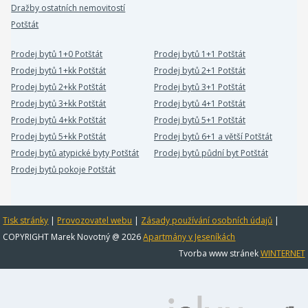
Dražby ostatních nemovitostí
Potštát
Prodej bytů 1+0 Potštát
Prodej bytů 1+1 Potštát
Prodej bytů 1+kk Potštát
Prodej bytů 2+1 Potštát
Prodej bytů 2+kk Potštát
Prodej bytů 3+1 Potštát
Prodej bytů 3+kk Potštát
Prodej bytů 4+1 Potštát
Prodej bytů 4+kk Potštát
Prodej bytů 5+1 Potštát
Prodej bytů 5+kk Potštát
Prodej bytů 6+1 a větší Potštát
Prodej bytů atypické byty Potštát
Prodej bytů půdní byt Potštát
Prodej bytů pokoje Potštát
Tisk stránky
|
Provozovatel webu
|
Zásady používání osobních údajů
|
COPYRIGHT Marek Novotný @ 2026
Apartmány v Jeseníkách
Tvorba www stránek
WINTERNET