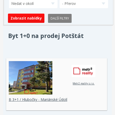
hledat v okolí
- Přerov
DALŠÍ FILTRY
Byt 1+0 na prodej Potštát
Metr2 reality s.r.o.
B 3+1 / Hlubočky - Mariánské Údolí