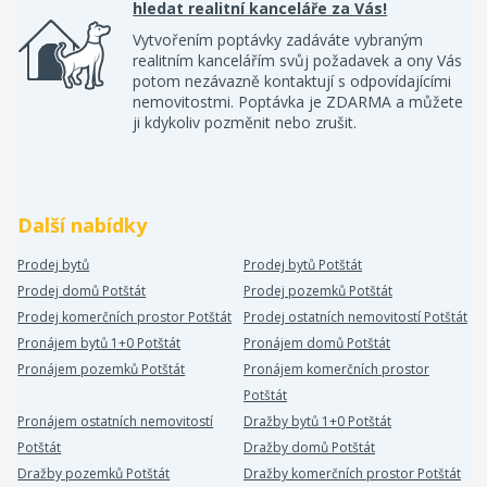
hledat realitní kanceláře za Vás!
Vytvořením poptávky zadáváte vybraným
realitním kancelářím svůj požadavek a ony Vás
potom nezávazně kontaktují s odpovídajícími
nemovitostmi. Poptávka je ZDARMA a můžete
ji kdykoliv pozměnit nebo zrušit.
Další nabídky
Prodej bytů
Prodej bytů Potštát
Prodej domů Potštát
Prodej pozemků Potštát
Prodej komerčních prostor Potštát
Prodej ostatních nemovitostí Potštát
Pronájem bytů 1+0 Potštát
Pronájem domů Potštát
Pronájem pozemků Potštát
Pronájem komerčních prostor
Potštát
Pronájem ostatních nemovitostí
Dražby bytů 1+0 Potštát
Potštát
Dražby domů Potštát
Dražby pozemků Potštát
Dražby komerčních prostor Potštát